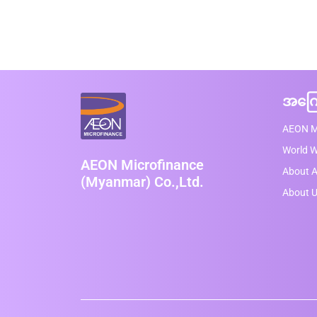
အကြေ
AEON M
World 
AEON Microfinance
About A
(Myanmar) Co.,Ltd.
About 