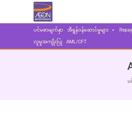
ပင်မစာမျက်နှာ
အီရွန်ဝန်ဆောင်မှုများ
Repa
လူမှုအကျိုးပြု
AML/CFT
ပ