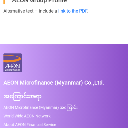
AEON Group Profile
Alternative text – include a
link to the PDF
.
AEON Microfinance (Myanmar) Co.,Ltd.
အကြောင်းအရာ
AEON Microfinance (Myanmar) အကြောင်း
World Wide AEON Network
About AEON Financial Service