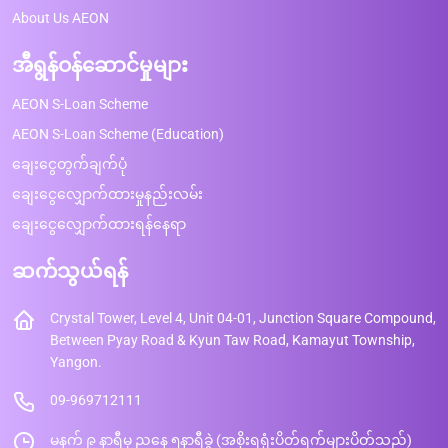
About Us AEON
အီရွန်ဝန်ဆောင်မှုများ
AEON S-Loan Scheme
AEON S-Loan Scheme (Education)
ချေးငွေတွက်ချက်ပုံ
ချေးငွေလျှောက်ထားမှုနည်းလမ်း
ချေးငွေလျှောက်ထားရန်နေရာ
ဆက်သွယ်ရန်
Crystal Tower, Level 4, Unit 04-01, Junction Square Compound,
Between Pyay Road & Kyun Taw Road, Kamayut Township,
Yangon.
09-969712111
မနက် ၉ နာရီမှ ညနေ ၅နာရီခွဲ (အစိုးရရုံးပိတ်ရက်များပိတ်သည်)