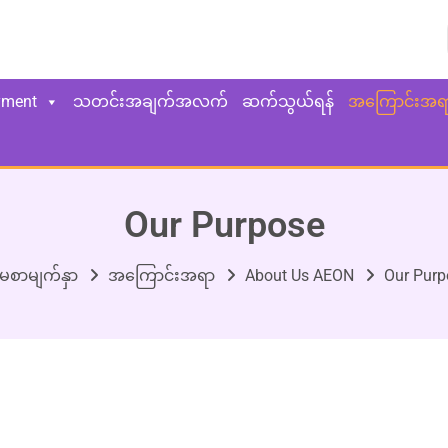
yment
သတင်းအချက်အလက်
ဆက်သွယ်ရန်
အကြောင်းအရ
Our Purpose
်မစာမျက်နှာ
အကြောင်းအရာ
About Us AEON
Our Purp