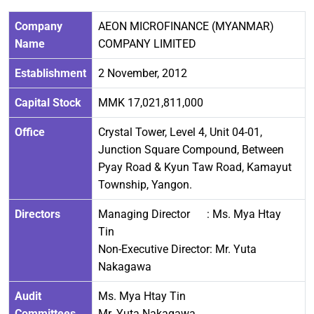
Company
AEON MICROFINANCE (MYANMAR)
Name
COMPANY LIMITED
Establishment
2 November, 2012
Capital Stock
MMK 17,021,811,000
Office
Crystal Tower, Level 4, Unit 04-01,
Junction Square Compound, Between
Pyay Road & Kyun Taw Road, Kamayut
Township, Yangon.
Directors
Managing Director : Ms. Mya Htay
Tin
Non-Executive Director: Mr. Yuta
Nakagawa
Audit
Ms. Mya Htay Tin
Committees
Mr. Yuta Nakagawa