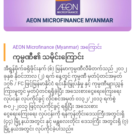
AEON Microfinance (Myanmar) အကြောင်း
ကုမ္ပဏီ၏ သမိုင်းကြောင်း
အီရွန်မိုက်ခရိုဖိုင်းနက် (စ်) မြန်မာကုမ္ပဏီလီမိတက်သည် ၂၀၁၂
ခုနှစ် နိုဝင်ဘာလ (၂) ရက် နေ့တွင် ကုမ္ပဏီ မှတ်ပုံတင်အမှတ်
၁၇၆ / FC ဖြင့်မြန်မာနိုင်ငံ ရင်းနှီးမြှုပ်နှံမှု နှင့် ကုမ္ပဏီများညွှန်
ကြားမှုတွင် မှတ်ပုံတင်ရရှိခဲ့ပြီး အသေးစားငွေရေးကြေးရေး
လုပ်ငန်း လုပ်ကိုင်ခွင့် လိုင်စင်အမှတ် ၀၁၃၂/၂၀၁၃ ရက်စွဲ
၈-၀၂-၂၀၁၃ ဖြင့်လုပ်ကိုင်ခွင့် ရရှိပြီး အသေးစား
ငွေရေးကြေးရေး လုပ်ငန်းကို ရန်ကုန်တိုင်းဒေသကြီးအတွင်းရှိ
(၄၄) မြို့နယ်အတွင်း နှင့် မန္တလေးတိုင်း ဒေသကြီး အတွင်းရှိ (၇)
မြို့နယ်အတွင်း လုပ်ကိုင်ခဲ့ပါသည်။