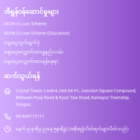
အီရွန်ဝန်ဆောင်မှုများ
AEON S-Loan Scheme
AEON S-Loan Scheme (Education)
ချေးငွေတွက်ချက်ပုံ
ချေးငွေလျှောက်ထားမှုနည်းလမ်း
ချေးငွေလျှောက်ထားရန်နေရာ
ဆက်သွယ်ရန်
Crystal Tower, Level 4, Unit 04-01, Junction Square Compound,
Between Pyay Road & Kyun Taw Road, Kamayut Township,
Yangon.
09-969712111
မနက် ၉ နာရီမှ ညနေ ၅နာရီခွဲ (အစိုးရရုံးပိတ်ရက်များပိတ်သည်)