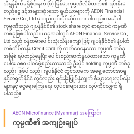
အီရွန်မိုက်ခရိုဖိုင်းနက် (စ်) မြန်မာကုမ္ပဏီလီမိတက်၏ ရင်းနှီးမ
တည်ငွေ နှင့်အများဆုံးသော ရှယ်ယာများကို AEON Financial
Service Co., Ltd မှထည့်သွင်းပိုင်ဆိုင် ထား ပါသည်။ အဆိုပါ
ကုမ္ပဏီသည် ဂျပန်နိုင်ငံ၏ stock share တွင် စာရင်းဝင် ကုမ္ပဏီ
တစ်ခုဖြစ်ပါသည်။ ယခုအခါတွင် AEON Financial Service Co.,
Ltd သည် ဝန်ထမ်းပေါင်းသုံးသိန်းကျော် ဖြင့် ဂျပန်နိုင်ငံ၏ နံပါတ်
တစ်ထိပ်တန်း Credit Card ကို ထုတ်ဝေနေသော ကုမ္ပဏီ တစ်ခု
အဖြစ် ရပ်တည်နေပြီး ပေါင်းစည်းဆက်နွယ်ထားသော ကုမ္ပဏီ
ပေါင်း ၁၈၀ ပါဝင်ဖွဲ့စည်းထားသည့် ဦးပိုင် holding ကုမ္ပဏီ တစ်ခု
လည်း ဖြစ်ပါသည်။ ဂျပန်နိုင်ငံ တွင်သာမက အရှေ့တောင်အာရှ
နှင့်တရုတ်နိုင်ငံ တွင်လည်း ရင်းနှီးမြှုပ်နှံလျှက် စီးပွားရေးလုပ်ငန်း
များနှင့် ငွေရေးကြေးရေး လုပ်ငန်းများအား လုပ်ကိုင်လျှက် ရှိ
ပါသည်။
AEON Microfinance (Myanmar) အကြောင်း
ကုမ္ပဏီ၏ အကျဉ်းချုပ်