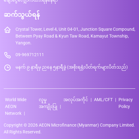
ချေးငွေလျှောက်ထားရန်နေရာ
ဆက်သွယ်ရန်
Crystal Tower, Level 4, Unit 04-01, Junction Square Compound,
Between Pyay Road & Kyun Taw Road, Kamayut Township,
Yangon.
09-969712111
မနက် ၉ နာရီမှ ညနေ ၅နာရီခွဲ (အစိုးရရုံးပိတ်ရက်များပိတ်သည်)
World Wide
လူမှု
အလုပ်အကိုင်
AML/CFT
Privacy
AEON
အကျိုးပြု
Policy
Network
Copyright © 2026 AEON Microfinance (Myanmar) Company Limited.
All Rights Reserved.