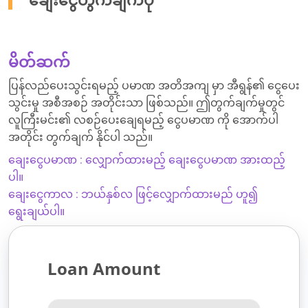
ချေးငွေတွက်ချက်ပုံ
မိတ်ဆက်
ပြန်လည်ပေးသွင်းရမည့် ပမာဏ အတိအကျ မှာ အီရွန်၏ ငွေပေး
သွင်းမှု အစီအစဉ် အတိုင်းသာ ဖြစ်သည်။ ဤတွက်ချက်မှုတွင်
လူကြီးမင်း၏ လစဉ်ပေးချေရမည့် ငွေပမာဏ ကို အောက်ပါ
အတိုင်း တွက်ချက် နိုင်ပါ သည်။
ချေးငွေပမာဏ : လျှောက်ထားမည့် ချေးငွေပမာဏ အားထည့်
ပါ။
ချေးငွေကာလ : ဘယ်နှစ်လ ဖြင့်လျှောက်ထားမည် ဟူ၍
ရွေးချယ်ပါ။
Loan Amount