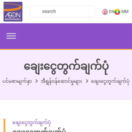
EN
MM
ချေးငွေတွက်ချက်ပုံ
ပင်မစာမျက်နှာ
အီရွန်ဝန်ဆောင်မှုများ
ချေးငွေတွက်ချက်ပုံ
ချေးငွေတွက်ချက်ပုံ