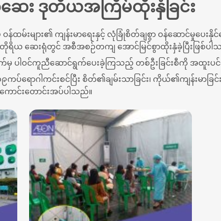
ေး ဒုတိယအကြိမ်ထိုးနှံခြင်း
်ထမ်းများ၏ ကျန်းမာရေးနှင့် လုံခြုံစိတ်ချစွာ ဝန်ဆောင်မှုပေးန
တိုရိယ ဆေးရုံတွင် အစီအစဉ်တကျ အောင်မြင်စွာထိုးနှံခဲ့ပြီးဖြစ်ပါ
မှ ပါဝင်ကူညီဆောင်ရွက်ပေးခဲ့ကြသည့် တစ်ဦးခြင်းစီကို အထူးပင
၁၉ကပ်ရောဂါကင်းစင်ပြီး စိတ်၏ချမ်းသာခြင်း၊ ကိုယ်၏ကျန်းမာခြင်းဖ
န်ကောင်းတောင်းအပ်ပါသည်။