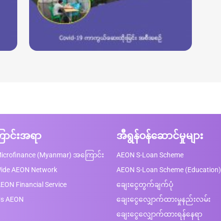
ာင်းအရာ
အီရွန်ဝန်ဆောင်မှုများ
icrofinance (Myanmar) အကြောင်း
AEON S-Loan Scheme
Wide AEON Network
AEON S-Loan Scheme (Education)
EON Financial Service
ချေးငွေတွက်ချက်ပုံ
Us AEON
ချေးငွေလျှောက်ထားမှုနည်းလမ်း
ချေးငွေလျှောက်ထားရန်နေရာ