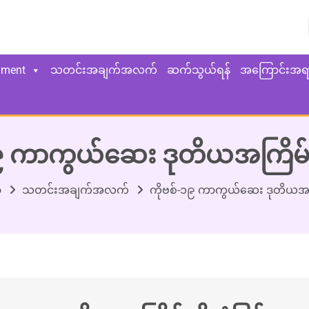
yment
သတင်းအချက်အလက်
ဆက်သွယ်ရန်
အကြောင်းအရ
၉ ကာကွယ်ဆေး ဒုတိယအကြိမ်ထို
ာ
သတင်းအချက်အလက်
ကိုဗစ်-၁၉ ကာကွယ်ဆေး ဒုတိယအကြိမ