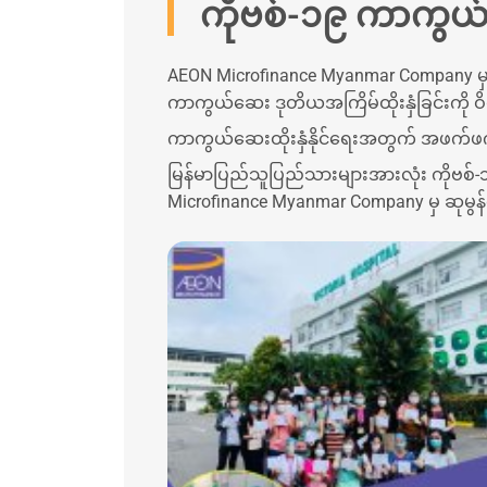
ကိုဗစ်-၁၉ ကာကွယ်ဆ
AEON Microfinance Myanmar Company မှ ဝန
ကာကွယ်ဆေး ဒုတိယအကြိမ်ထိုးနှံခြင်းကို ဝိ
ကာကွယ်ဆေးထိုးနှံနိုင်ရေးအတွက် အဖက်ဖက်
မြန်မာပြည်သူပြည်သားများအားလုံး ကိုဗစ်-
Microfinance Myanmar Company မှ ဆုမွ