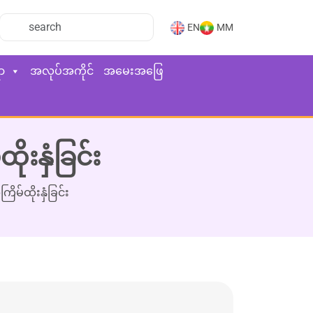
EN
MM
ာ
အလုပ်အကိုင်
အမေးအဖြေ
းနှံခြင်း
်ထိုးနှံခြင်း