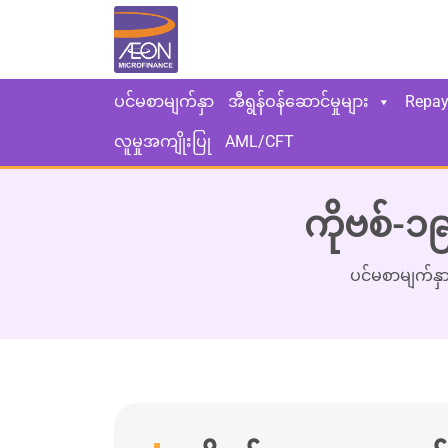
ပင်မစာမျက်နှာ
အီရွန်ဝန်ဆောင်မှုများ
Repa
လူမှုအကျိုးပြု
AML/CFT
ကိုဗစ်-၁
ပင်မစာမျက်နှ