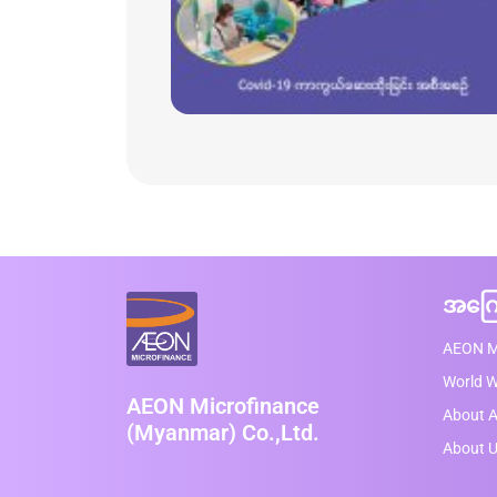
အကြေ
AEON M
World 
AEON Microfinance
About A
(Myanmar) Co.,Ltd.
About 