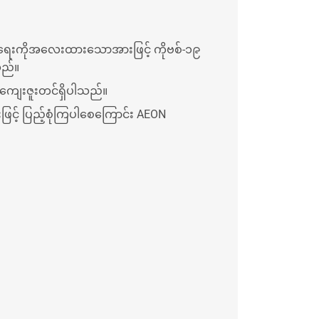
ိုင်ရေးကိုအလေးထားသောအားဖြင့် ကိုဗစ်-၁၉
သည်။
်ကျေးဇူးတင်ရှိပါသည်။
ြင့် ပြည့်စုံကြပါစေကြောင်း AEON