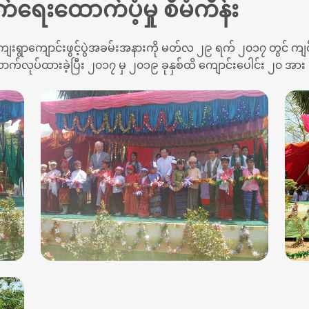
ေးထောက်ပံ့မှု စီမံကိန်း
ရွာကျောင်းဖွင့်ပွဲအခမ်းအနားကို မတ်လ ၂၉ ရက် ၂၀၁၇ တွင် ကျင်းပ
ောက်လုပ်ထားခဲ့ပြီး ၂၀၁၇ မှ ၂၀၁၉ ခုနှစ်ထိ ကျောင်းပေါင်း ၂၀ 