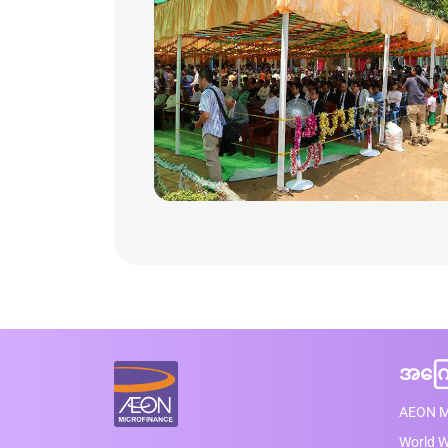
အကြေ
AEON M
World 