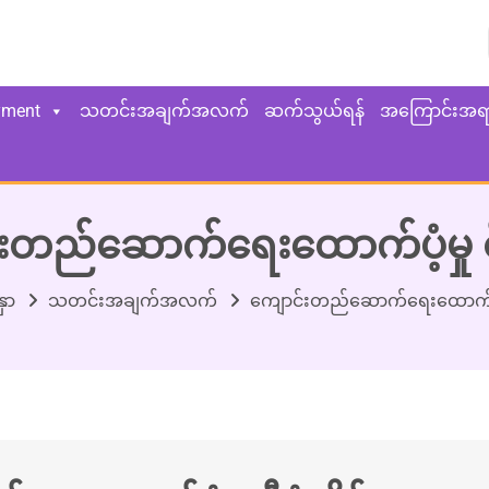
yment
သတင်းအချက်အလက်
ဆက်သွယ်ရန်
အကြောင်းအရ
းတည်ဆောက်ရေးထောက်ပံ့မှု စီ
ှာ
သတင်းအချက်အလက်
ကျောင်းတည်ဆောက်ရေးထောက်ပံ့မှ