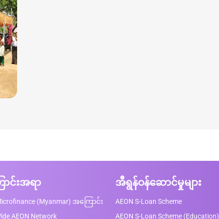
ာင်းအရာ
အီရွန်ဝန်ဆောင်မှုများ
icrofinance (Myanmar) အကြောင်း
AEON S-Loan Scheme
Wide AEON Network
AEON S-Loan Scheme (Education)