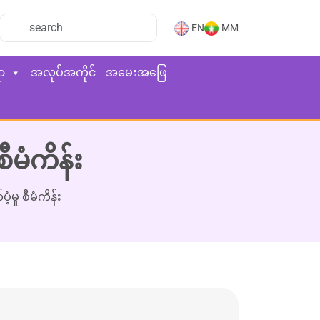
EN
MM
ာ
အလုပ်အကိုင်
အမေးအဖြေ
မံကိန်း
ု စီမံကိန်း