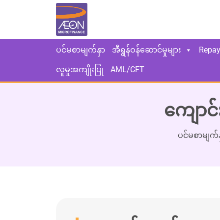
ပင်မစာမျက်နှာ
အီရွန်ဝန်ဆောင်မှုများ
Repa
လူမှုအကျိုးပြု
AML/CFT
ကျောင်
ပင်မစာမျက်န