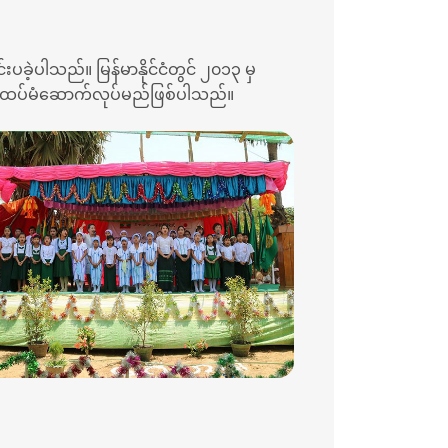
ခဲ့ပါသည်။ မြန်မာနိုင်ငံတွင် ၂၀၁၃ မှ
အား ထပ်မံဆောက်လုပ်မည်ဖြစ်ပါသည်။