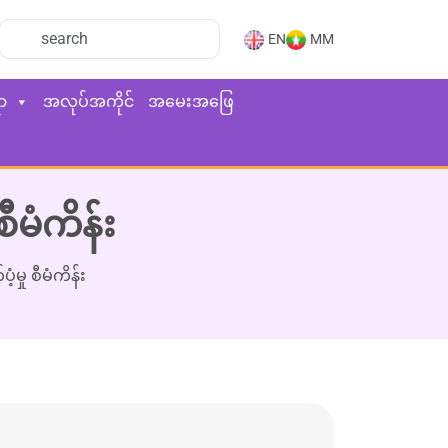
EN
MM
ာ
အလုပ်အကိုင်
အမေးအဖြေ
မံကိန်း
ု စီမံကိန်း