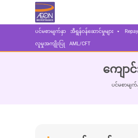
ပင်မစာမျက်နှာ
အီရွန်ဝန်ဆောင်မှုများ
Repa
လူမှုအကျိုးပြု
AML/CFT
ကျောင်
ပင်မစာမျက်န