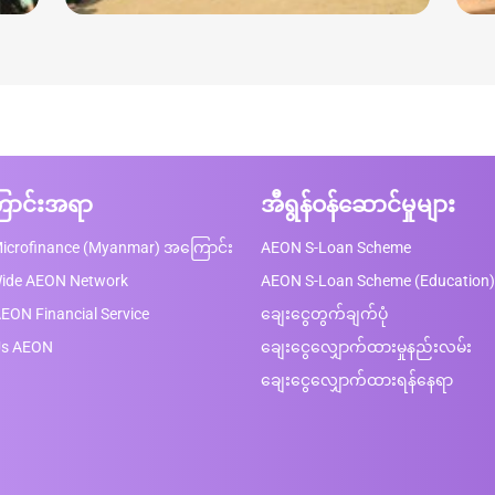
ာင်းအရာ
အီရွန်ဝန်ဆောင်မှုများ
icrofinance (Myanmar) အကြောင်း
AEON S-Loan Scheme
Wide AEON Network
AEON S-Loan Scheme (Education)
EON Financial Service
ချေးငွေတွက်ချက်ပုံ
Us AEON
ချေးငွေလျှောက်ထားမှုနည်းလမ်း
ချေးငွေလျှောက်ထားရန်နေရာ