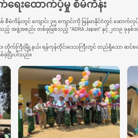
ေးထောက်ပံ့မှု စီမံကိန်း
ီမံကိန်းတွင် ကျောင်း ၃၅ ကျောင်းကို မြန်မာနိုင်ငံတွင် ဆောက်လုပ်
ည့် အဖွဲ့အစည်း တစ်ခုဖြစ်သည့် “ADRA Japan” နှင့် ၂၀၁၉ ခုနှစ်
 တိုက်ကြီးမြို့နယ်၊ ရန်ကုန်တိုင်းဒေသကြီးတွင် တည်ရှိသော ဆင်
်ခဲ့ပြီးပါသည်။