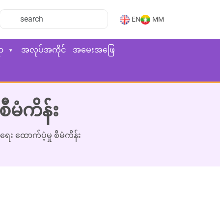
EN
MM
ာ
အလုပ်အကိုင်
အမေးအဖြေ
မံကိန်း
 ထောက်ပံ့မှု စီမံကိန်း