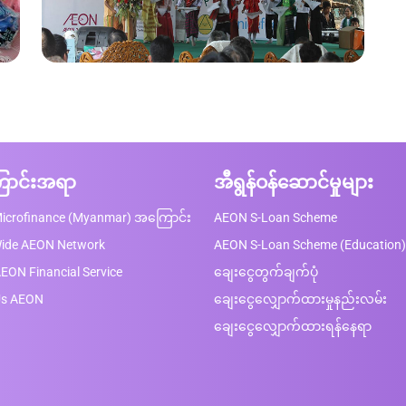
ာင်းအရာ
အီရွန်ဝန်ဆောင်မှုများ
icrofinance (Myanmar) အကြောင်း
AEON S-Loan Scheme
Wide AEON Network
AEON S-Loan Scheme (Education)
EON Financial Service
ချေးငွေတွက်ချက်ပုံ
Us AEON
ချေးငွေလျှောက်ထားမှုနည်းလမ်း
ချေးငွေလျှောက်ထားရန်နေရာ