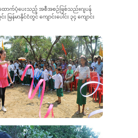
ာက်ပံ့ပေးသည့် အစီအစဉ်ဖြစ်သည်။ဂျပန်
း မြန်မာနိုင်ငံတွင် ကျောင်းပေါင်း ၃၄ ကျောင်း