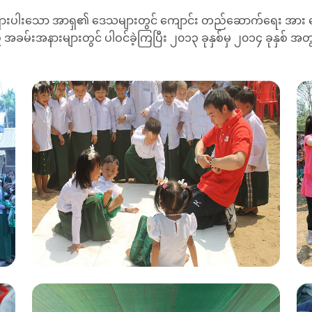
ပါးသော အာရှ၏ ဒေသများတွင် ကျောင်း တည်ဆောက်ရေး အား ထေ
ခမ်းအနားများတွင် ပါဝင်ခဲ့ကြပြီး ၂၀၁၃ ခုနှစ်မှ ၂၀၁၄ ခုနှစ် အတွင်