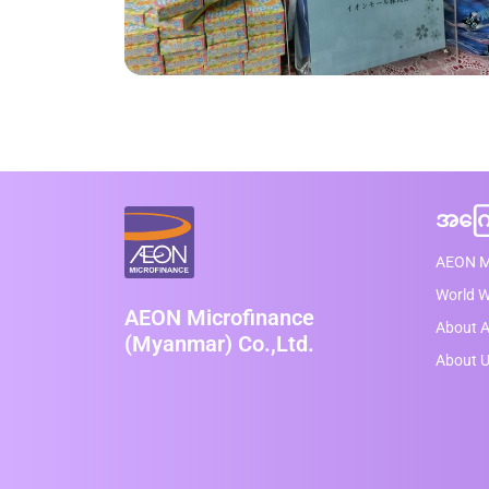
အကြေ
AEON M
World 
AEON Microfinance
About A
(Myanmar) Co.,Ltd.
About 