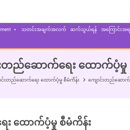
yment
သတင်းအချက်အလက်
ဆက်သွယ်ရန်
အကြောင်းအရ
းတည်ဆောက်ရေး ထောက်ပံ့မှု စီ
င်းတည်ဆောက်ရေး ထောက်ပံ့မှု စီမံကိန်း
ကျောင်းတည်ဆောက်ရေး
ထောက်ပံ့မှု စီမံကိန်း