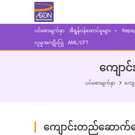
ပင်မစာမျက်နှာ
အီရွန်ဝန်ဆောင်မှုများ
Repa
လူမှုအကျိုးပြု
AML/CFT
ကျောင်
ပင်မစာမျက်နှာ
ကျော
ကျောင်းတည်ဆောက်ရေး 