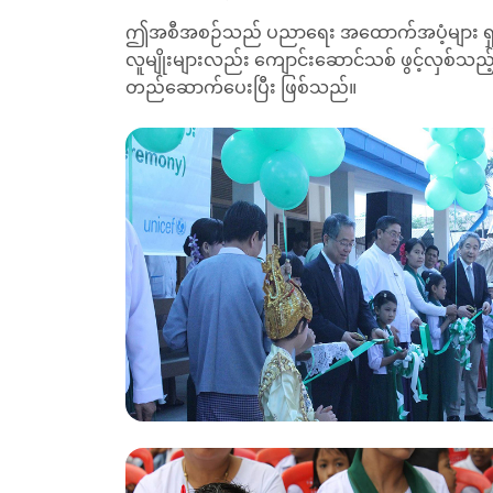
ဤအစီအစဉ်သည် ပညာရေး အထောက်အပံ့များ ရှား
လူမျိုးများလည်း ကျောင်းဆောင်သစ် ဖွင့်လှစ်သည့် အ
တည်ဆောက်ပေးပြီး ဖြစ်သည်။