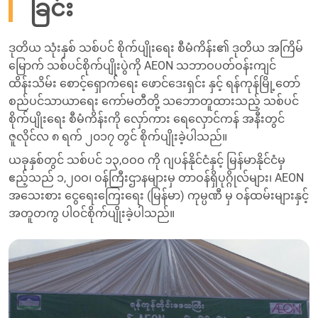
ခြင်း
ဒုတိယ သုံးနှစ် သစ်ပင် စိုက်ပျိုးရေး စီမံကိန်း၏ ဒုတိယ အကြိမ်
မြောက် သစ်ပင်စိုက်ပျိုးပွဲကို AEON သဘာဝပတ်ဝန်းကျင်
ထိန်းသိမ်း စောင့်ရှောက်ရေး ဖောင်ဒေးရှင်း နှင့် ရန်ကုန်မြို့တော်
စည်ပင်သာယာရေး ကော်မတီတို့ သဘောတူထားသည့် သစ်ပင်
စိုက်ပျိုးရေး စီမံကိန်းကို လှော်ကား ရေလှောင်ကန် အနီးတွင်
ဇူလိုင်လ ၈ ရက် ၂၀၁၇ တွင် စိုက်ပျိုးခဲ့ပါသည်။
ယခုနှစ်တွင် သစ်ပင် ၁၃,ဝဝဝ ကို ဂျပန်နိုင်ငံနှင့် မြန်မာနိုင်ငံမှ
ဧည့်သည် ၁,၂၀ဝ၊ ဝန်ကြီးဌာနများမှ တာဝန်ရှိပုဂ္ဂိုလ်များ၊ AEON
အသေးစား ငွေရေးကြေးရေး (မြန်မာ) ကုမ္ပဏီ မှ ဝန်ထမ်းများနှင့်
အတူတကွ ပါဝင်စိုက်ပျိုးခဲ့ပါသည်။