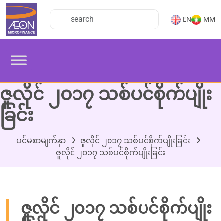
EN
MM
ဇူလိုင် ၂၀၁၇ သစ်ပင်စိုက်ပျိုး
ခြင်း
ပင်မစာမျက်နှာ
ဇူလိုင် ၂၀၁၇ သစ်ပင်စိုက်ပျိုးခြင်း
ဇူလိုင် ၂၀၁၇ သစ်ပင်စိုက်ပျိုးခြင်း
ဇူလိုင် ၂၀၁၇ သစ်ပင်စိုက်ပျိုး