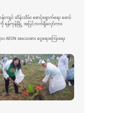
်းကျင် ထိန်းသိမ်း စောင့်ရှောက်ရေး ဖောင်
ို ရန်ကုန်မြို့ အပြင်ဘက်ရှိလှော်ကား
္ဂိုလ်များ၊ AEON အသေးစား ငွေရေးကြေးရေး