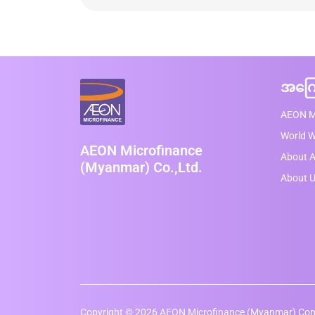
အကြေ
AEON M
World 
AEON Microfinance
About A
(Myanmar) Co.,Ltd.
About 
Copyright © 2026 AEON Microfinance (Myanmar) Comp