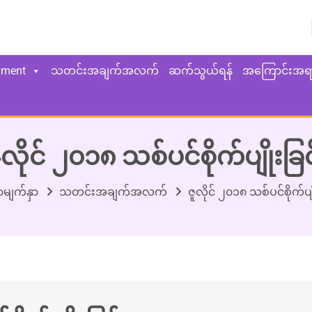
yment
သတင်းအချက်အလက်
ဆက်သွယ်ရန်
အကြောင်းအရ
ူလိုင် ၂၀၁၈ သစ်ပင်စိုက်ပျိုးခြင
ာမျက်နှာ
သတင်းအချက်အလက်
ဇူလိုင် ၂၀၁၈ သစ်ပင်စိုက်ပျိ