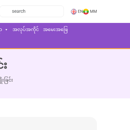
EN
MM
ာ
အလုပ်အကိုင်
အမေးအဖြေ
်း
ုးခြင်း