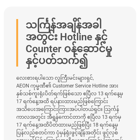
သင်္ကြန်အချိန်အခါ
အတွင်း Hotline နှင့်
Counter ဝန်ဆောင်မှု
နှင့်ပတ်သက်၍
လေးစားရပါသော လူကြီးမင်းများရှင်,
AEON ကုမ္မဏီ၏ Customer Service Hotline အား
နှစ်သစ်ကူးရုံးပိတ်ရက်ဖြစ်သော ဧပြီလ 13 ရက်နေ့မှ
17 ရက်နေ့အထိ ရပ်နားထားမည်ဖြစ်ကြောင်း
အသိပေးအကြောင်းကြားအပ်ပါတယ်ရှင်။ သြင်္ကန်
ကာလအတွင်း အီရွန်ကောင်တာကို ဧပြီလ 13 ရက်မှ
17 ရက်နေ့အထိပိတ်ထားမည်ဖြစ်ပြီး 18 ရက်နေ့မှ
ပြန်လည်စတင်ကာ ပုံမှန်ရုံးဖွင့်ချိန်အတိုင်း ဖွင့်လှစ်