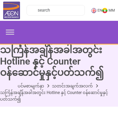
EN
MM
သင်္ကြန်အချိန်အခါအတွင်း
Hotline နှင့် Counter
ဝန်ဆောင်မှုနှင့်ပတ်သက်၍
ပင်မစာမျက်နှာ
သတင်းအချက်အလက်
သင်္ကြန်အချိန်အခါအတွင်း Hotline နှင့် Counter ဝန်ဆောင်မှုနှင့်
ပတ်သက်၍