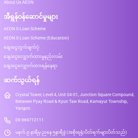
About Us AEON
အီရွန်ဝန်ဆောင်မှုများ
AEON S-Loan Scheme
AEON S-Loan Scheme (Education)
ချေးငွေတွက်ချက်ပုံ
ချေးငွေလျှောက်ထားမှုနည်းလမ်း
ချေးငွေလျှောက်ထားရန်နေရာ
ဆက်သွယ်ရန်
Crystal Tower, Level 4, Unit 04-01, Junction Square Compound,
Between Pyay Road & Kyun Taw Road, Kamayut Township,
Yangon.
09-969712111
မနက် ၉ နာရီမှ ညနေ ၅နာရီခွဲ (အစိုးရရုံးပိတ်ရက်များပိတ်သည်)