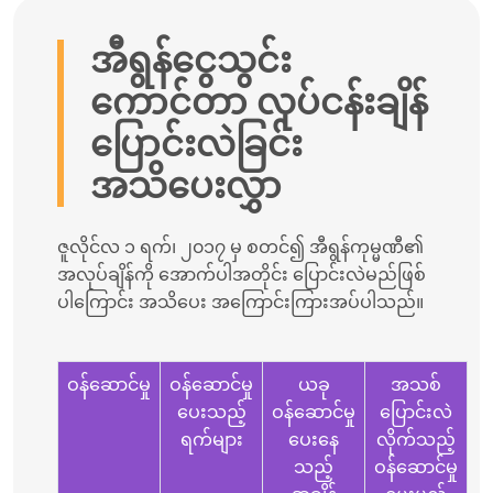
အီရွန်ငွေသွင်း
ကောင်တာ လုပ်ငန်းချိန်
ပြောင်းလဲခြင်း
အသိပေးလွှာ
ဇူလိုင်လ ၁ ရက်၊ ၂၀၁၇ မှ စတင်၍ အီရွန်ကုမ္မဏီ၏
အလုပ်ချိန်ကို အောက်ပါအတိုင်း ပြောင်းလဲမည်ဖြစ်
ပါကြောင်း အသိပေး အကြောင်းကြားအပ်ပါသည်။
ဝန်ဆောင်မှု
ဝန်ဆောင်မှု
ယခု
အသစ်
ပေးသည့်
ဝန်ဆောင်မှု
ပြောင်းလဲ
ရက်များ
ပေးနေ
လိုက်သည့်
သည့်
ဝန်ဆောင်မှု