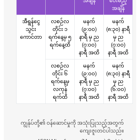
အချိန်
ပေးမည့်
အချိန်
အီရွန်ငွေ
လစဉ်လ
မနက်
မနက်
သွင်း
တိုင်း ၁
(၉:ဝဝ)
(၈:၃၀) နာရီ
ကောင်တာ
ရက်နေ့မှ ၅
နာရီ မှ ည
မှ ည
ရက်နေ့ထိ
(၇:ဝဝ)
(၇:ဝဝ)
နာရီ အထိ
နာရီ အထိ
လစဉ်လ
မနက်
မနက်
တိုင်း ၆
(၉:ဝဝ)
(၈:၃၀) နာရီ
ရက်နေ့မှ
နာရီ မှ ည
မှ ည
လကုန်
(၇:ဝဝ)
(၆:ဝဝ)
ရက်ထိ
နာရီ အထိ
နာရီ အထိ
ကျွန်ုပ်တို့၏ ဝန်ဆောင်မှုကို အသုံးပြုသည့်အတွက်
ကျေးဇူးတင်ပါသည်။