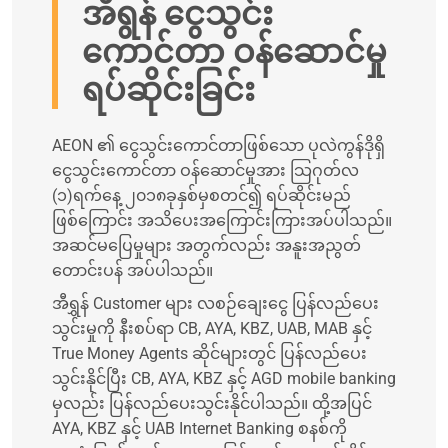
အီရွန် ငွေသွင်း
ကောင်တာ ဝန်ဆောင်မှု
ရပ်ဆိုင်းခြင်း
AEON ၏ ငွေသွင်းကောင်တာဖြစ်သော ပုလဲကွန်ဒိုရှိ
ငွေသွင်းကောင်တာ ဝန်ဆောင်မှုအား သြဂုတ်လ
(၁)ရက်နေ့ ၂၀၁၈ခုနှစ်မှစတင်၍ ရပ်ဆိုင်းမည်
ဖြစ်ကြောင်း အသိပေးအကြောင်းကြားအပ်ပါသည်။
အဆင်မပြေမှုများ အတွက်လည်း အနူးအညွတ်
တောင်းပန် အပ်ပါသည်။
အီရွှန် Customer များ လစဉ်ချေးငွေ ပြန်လည်ပေး
သွင်းမှုကို နီးစပ်ရာ CB, AYA, KBZ, UAB, MAB နှင့်
True Money Agents ဆိုင်များတွင် ပြန်လည်ပေး
သွင်းနိုင်ပြီး CB, AYA, KBZ နှင့် AGD mobile banking
မှလည်း ပြန်လည်ပေးသွင်းနိုင်ပါသည်။ ထို့အပြင်
AYA, KBZ နှင့် UAB Internet Banking စနစ်ကို