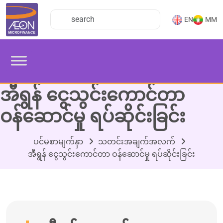
EN
MM
အီရွန် ငွေသွင်းကောင်တာ
ဝန်ဆောင်မှု ရပ်ဆိုင်းခြင်း
ပင်မစာမျက်နှာ
သတင်းအချက်အလက်
အီရွန် ငွေသွင်းကောင်တာ ဝန်ဆောင်မှု ရပ်ဆိုင်းခြင်း