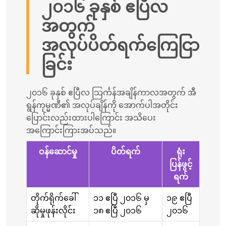
၂၀၁၆ ခုနှစ် ဧပြီလ
အတွက်
အလုပ်ပိတ်ရက်ကြေငြာ
ခြင်း
၂၀၁၆ ခုနှစ် ဧပြီလ သြင်္ကန်အချိန်ကာလအတွက် အီ
ရွန်ကုမ္မဏီ၏ အလုပ်ချိန်ကို အောက်ပါအတိုင်း
ပြောင်းလည်းထားပါကြောင်း အသိပေး
အကြောင်းကြားအပ်သည်။
ဝန်ဆောင်မှု
ပိတ်ရက်
ရုံး
ပြန်ဖွင့်
ရက်
တိုက်ရိုက်ခေါ်
၁၁ ဧပြီ ၂၀၁၆ မှ
၁၉ ဧပြီ
ဆိုမှုဖုန်းလိုင်း
၁၈ ဧပြီ ၂၀၁၆
၂၀၁၆