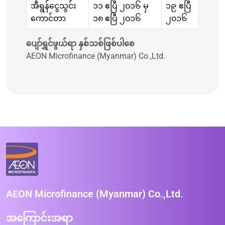
အီရွန်ငွေသွင်း
၁၁ ဧပြီ ၂၀၁၆ မှ
၁၉ ဧပြီ
ကောင်တာ
၁၈ ဧပြီ ၂၀၁၆
၂၀၁၆
ပျော်ရွှင်ဖွယ်ရာ နှစ်သစ်ဖြစ်ပါစေ
AEON Microfinance (Myanmar) Co.,Ltd.
AEON Microfinance (Myanmar) Co.,Ltd.
အကြောင်းအရာ