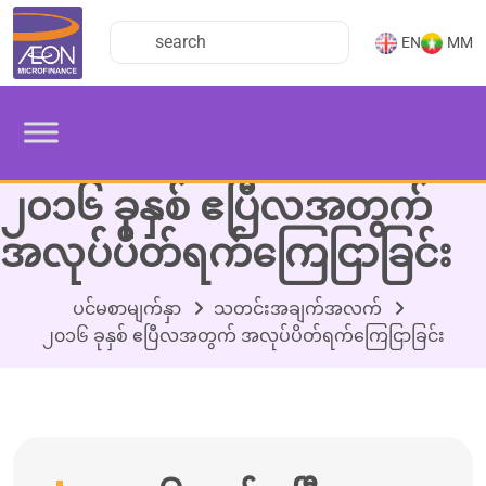
EN
MM
၂၀၁၆ ခုနှစ် ဧပြီလအတွက်
အလုပ်ပိတ်ရက်ကြေငြာခြင်း
ပင်မစာမျက်နှာ
သတင်းအချက်အလက်
၂၀၁၆ ခုနှစ် ဧပြီလအတွက် အလုပ်ပိတ်ရက်ကြေငြာခြင်း