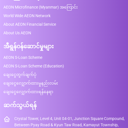
AEON Microfinance (Myanmar) အကြောင်း
World Wide AEON Network
About AEON Financial Service
About Us AEON
အီရွန်ဝန်ဆောင်မှုများ
AEON S-Loan Scheme
AEON S-Loan Scheme (Education)
ချေးငွေတွက်ချက်ပုံ
ချေးငွေလျှောက်ထားမှုနည်းလမ်း
ချေးငွေလျှောက်ထားရန်နေရာ
ဆက်သွယ်ရန်
Crystal Tower, Level 4, Unit 04-01, Junction Square Compound,
Between Pyay Road & Kyun Taw Road, Kamayut Township,