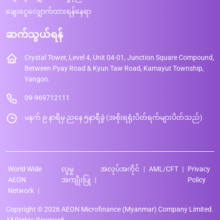
ချေးငွေလျှောက်ထားရန်နေရာ
ဆက်သွယ်ရန်
Crystal Tower, Level 4, Unit 04-01, Junction Square Compound,
Between Pyay Road & Kyun Taw Road, Kamayut Township,
Yangon.
09-969712111
မနက် ၉ နာရီမှ ညနေ ၅နာရီခွဲ (အစိုးရရုံးပိတ်ရက်များပိတ်သည်)
World Wide
လူမှု
အလုပ်အကိုင်
AML/CFT
Privacy
AEON
အကျိုးပြု
Policy
Network
Copyright © 2026 AEON Microfinance (Myanmar) Company Limited.