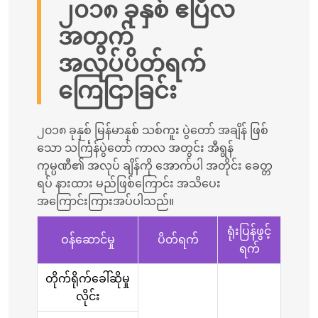
၂၀၁၈ ခုနှစ် ဧပြီလ
အတွက်
အလုပ်ပိတ်ရက်
ကြေငြာခြင်း
၂၀၁၈ ခုနှစ် မြန်မာနှစ် သစ်ကူး ပွဲတော် အချိန် ဖြစ်
သော
သင်္ကြန်
ပွဲတော် ကာလ အတွင်း အီရွန်
ကုမ္ပဏီ၏ အလုပ် ချိန်ကို အောက်ပါ အတိုင်း ခေတ္တ
ရပ် နားထား မည်ဖြစ်ကြောင်း အသိပေး
အကြောင်းကြားအပ်ပါသည်။
ရုံးပြန်ဖွင့်
ဝန်ဆောင်မှု
ပိတ်ရက်
ရက်
တိုက်ရိုက်ခေါ်ဆိုမှု
လိုင်း