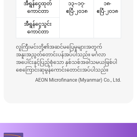
အီရွန်ငွေထုတ်
၁၃~၁၇-
၁၈-
ကောင်တာ
ဧပြီ-၂၀၁၈
ဧပြီ-၂၀၁၈
အီရွန်ငွေသွင်း
ကောင်တာ
လူကြီးမင်းတို့၏အဆင်မပြေမှုများအတွက်
အနူးအညွတ်တောင်းပန်အပ်ပါသည်။ မင်္ဂလာ
အပေါင်းနှင့်ပြည့်စုံသော နှစ်သစ်အခါသမယဖြစ်ပါ
စေကြောင်းဆုမွန်ကောင်းတောင်းအပ်ပါသည်။
AEON Microfinance (Myanmar) Co., Ltd.