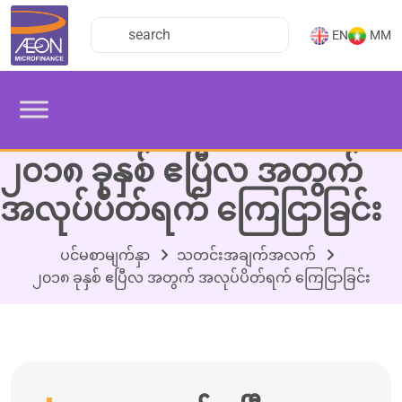
EN
MM
၂၀၁၈ ခုနှစ် ဧပြီလ အတွက်
အလုပ်ပိတ်ရက် ကြေငြာခြင်း
ပင်မစာမျက်နှာ
သတင်းအချက်အလက်
၂၀၁၈ ခုနှစ် ဧပြီလ အတွက် အလုပ်ပိတ်ရက် ကြေငြာခြင်း