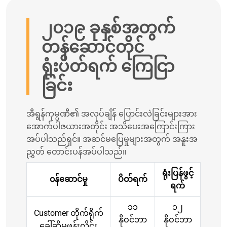
၂၀၁၉ ခုနှစ်အတွက်
တန်ဆောင်တိုင်
ရုံးပိတ်ရက် ကြေငြာ
ခြင်း
အီရွန်ကုမ္ပဏီ၏ အလုပ်ချိန် ပြောင်းလဲခြင်းများအား
အောက်ပါဇယားအတိုင်း အသိပေးအကြောင်းကြား
အပ်ပါသည်ရှင်။ အဆင်မပြေမှုများအတွက် အနူးအ
ညွှတ် တောင်းပန်အပ်ပါသည်။
ရုံးပြန်ဖွင့်
၀န်ဆောင်မှု
ပိတ်ရက်
ရက်
၁၁
၁၂
Customer တိုက်ရိုက်
နိုဝင်ဘာ
နိုဝင်ဘာ
ခေါ်ဆိုမှုဖုန်းလိုင်း