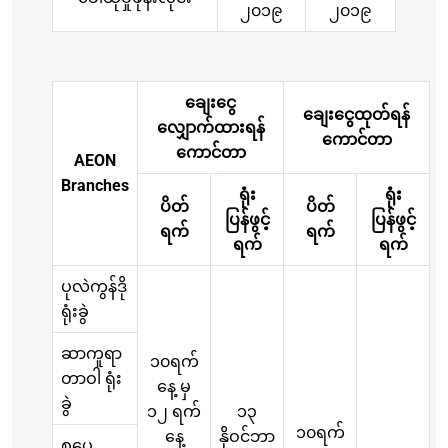
၂၀၁၉
၂၀၁၉
ချေးငွေ
ချေးငွေထုတ်ရန်
လျှောက်ထားရန်
ကောင်တာ
ကောင်တာ
AEON
Branches
ရုံး
ရုံး
ပိတ်
ပိတ်
ပြန်ဖွင့်
ပြန်ဖွင့်
ရက်
ရက်
ရက်
ရက်
ပုလဲကွန်ဒို
ရုံးခွဲ
ဆာကူရာ
၁၀ရက်
တာဝါ ရုံး
နေ့ မှ
ခွဲ
၁၂ ရက်
၁၃
၁၀ရက်
နေ့
နိုဝင်ဘာ
စပေ့