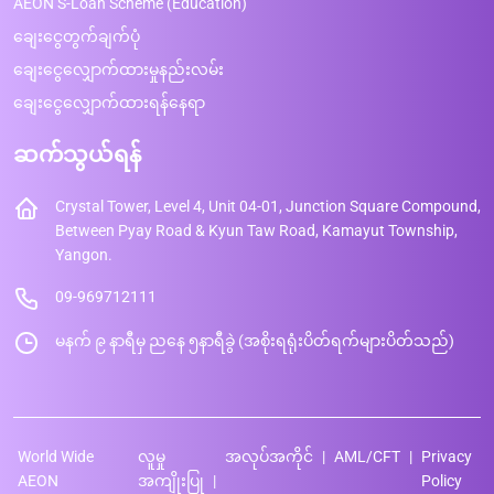
AEON S-Loan Scheme (Education)
ချေးငွေတွက်ချက်ပုံ
ချေးငွေလျှောက်ထားမှုနည်းလမ်း
ချေးငွေလျှောက်ထားရန်နေရာ
ဆက်သွယ်ရန်
Crystal Tower, Level 4, Unit 04-01, Junction Square Compound,
Between Pyay Road & Kyun Taw Road, Kamayut Township,
Yangon.
09-969712111
မနက် ၉ နာရီမှ ညနေ ၅နာရီခွဲ (အစိုးရရုံးပိတ်ရက်များပိတ်သည်)
World Wide
လူမှု
အလုပ်အကိုင်
AML/CFT
Privacy
AEON
အကျိုးပြု
Policy