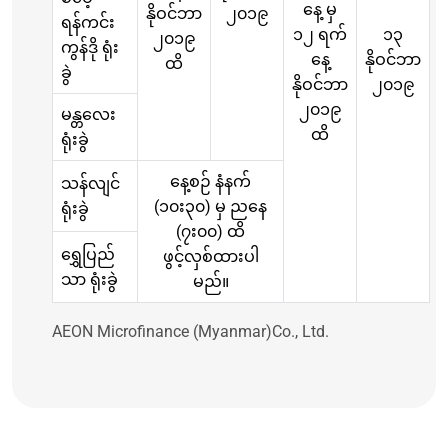
နေ့ မှ
နိုဝင်ဘာ
၂၀၁၉
ရန်ကင်း
၁၂ ရက်
၁၃
၂၀၁၉
ကွန်ဒို ရုံး
နေ့
နိုဝင်ဘာ
ထိ
ခွဲ
နိုဝင်ဘာ
၂၀၁၉
၂၀၁၉
မန္တလေး
ထိ
ရုံးခွဲ
နေ့စဉ် နံနက်
သန်လျင်
(၁၀း၃၀) မှ ညနေ
ရုံးခွဲ
(၇း၀၀) ထိ
ရွှေပြည်
ဖွင့်လှစ်ထားပါ
သာ ရုံးခွဲ
မည်။
AEON Microfinance (Myanmar)Co., Ltd.