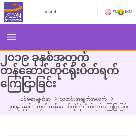
EN
MM
၂၀၁၉ ခုနှစ်အတွက်
တန်ဆောင်တိုင်ရုံးပိတ်ရက်
ကြေငြာခြင်း
ပင်မစာမျက်နှာ
သတင်းအချက်အလက်
၂၀၁၉ ခုနှစ်အတွက် တန်ဆောင်တိုင်ရုံးပိတ်ရက် ကြေငြာခြင်း