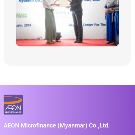
AEON Microfinance (Myanmar) Co.,Ltd.