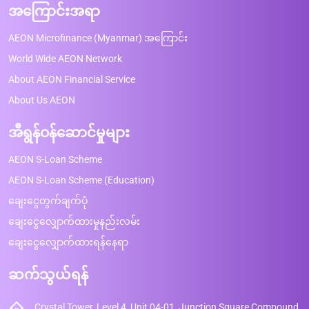
အကြောင်းအရာ
AEON Microfinance (Myanmar) အကြောင်း
World Wide AEON Network
About AEON Financial Service
About Us AEON
အီရွန်ဝန်ဆောင်မှုများ
AEON S-Loan Scheme
AEON S-Loan Scheme (Education)
ချေးငွေတွက်ချက်ပုံ
ချေးငွေလျှောက်ထားမှုနည်းလမ်း
ချေးငွေလျှောက်ထားရန်နေရာ
ဆက်သွယ်ရန်
Crystal Tower, Level 4, Unit 04-01, Junction Square Compound,