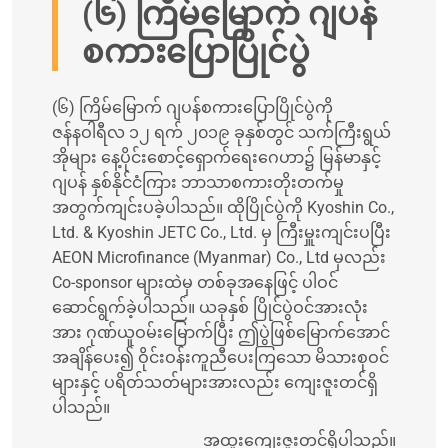
(၆) ကြိမ်မြောက် ဂျပန်
စကားပြောပြိုင်ပွဲ
(၆) ကြိမ်မြောက် ဂျပန်စကားပြောပြိုင်ပွဲကို
ဇန်နဝါရီလ ၁၂ ရက် ၂၀၁၉ ခုနှစ်တွင် သက်ကြီးရွယ်
အိုများ နေ့ပိုင်းစောင့်ရှောက်ရေးဂေဟာ၌ မြန်မာနှင့်
ဂျပန် နှစ်နိုင်ငံကြား ဘာသာစကားတိုးတက်မှု
အတွက်ကျင်းပခဲ့ပါသည်။ ထိုပြိုင်ပွဲကို Kyoshin Co.,
Ltd. & Kyoshin JETC Co., Ltd. မှ ကြီးမှူးကျင်းပပြီး
AEON Microfinance (Myanmar) Co., Ltd မှလည်း
Co-sponsor များထဲမှ တစ်ခုအနေဖြင့် ပါဝင်
ဆောင်ရွက်ခဲ့ပါသည်။ ယခုနှစ် ပြိုင်ပွဲဝင်အားလုံး
အား ဂုဏ်ယူဝမ်းမြောက်ပြီး ဤပွဲဖြစ်မြောက်အောင်
အချိန်ပေး၍ ဝိုင်းဝန်းကူညီပေးကြသော မိသားစုဝင်
များနှင့် ပရိတ်သတ်များအားလည်း ကျေးဇူးတင်ရှိ
ပါသည်။
အထူးကျေးဇူးတင်ရှိပါသည်။