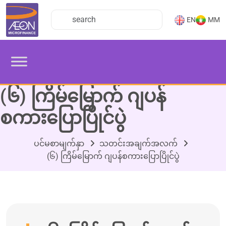
EN
MM
(၆) ကြိမ်မြောက် ဂျပန်
စကားပြောပြိုင်ပွဲ
ပင်မစာမျက်နှာ
သတင်းအချက်အလက်
(၆) ကြိမ်မြောက် ဂျပန်စကားပြောပြိုင်ပွဲ