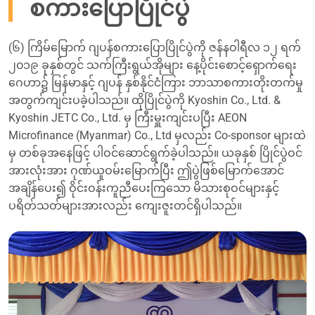
စကားပြောပြိုင်ပွဲ
(၆) ကြိမ်မြောက် ဂျပန်စကားပြောပြိုင်ပွဲကို ဇန်နဝါရီလ ၁၂ ရက်
၂၀၁၉ ခုနှစ်တွင် သက်ကြီးရွယ်အိုများ နေ့ပိုင်းစောင့်ရှောက်ရေး
ဂေဟာ၌ မြန်မာနှင့် ဂျပန် နှစ်နိုင်ငံကြား ဘာသာစကားတိုးတက်မှု
အတွက်ကျင်းပခဲ့ပါသည်။ ထိုပြိုင်ပွဲကို Kyoshin Co., Ltd. &
Kyoshin JETC Co., Ltd. မှ ကြီးမှူးကျင်းပပြီး AEON
Microfinance (Myanmar) Co., Ltd မှလည်း Co-sponsor များထဲ
မှ တစ်ခုအနေဖြင့် ပါဝင်ဆောင်ရွက်ခဲ့ပါသည်။ ယခုနှစ် ပြိုင်ပွဲဝင်
အားလုံးအား ဂုဏ်ယူဝမ်းမြောက်ပြီး ဤပွဲဖြစ်မြောက်အောင်
အချိန်ပေး၍ ဝိုင်းဝန်းကူညီပေးကြသော မိသားစုဝင်များနှင့်
ပရိတ်သတ်များအားလည်း ကျေးဇူးတင်ရှိပါသည်။