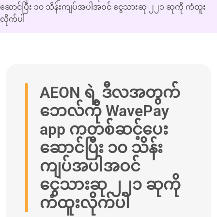
ဆောင်ပြီး ၁၀ သိန်းကျပ်အပါအဝင် ငွေသားဆု ၂၂၁ ဆုကို ကံထူး
လိုက်ပါ
AEON ရဲ့ ဒီလအတွက်
ဘေလ်ကို WavePay
‌app ကတစ်ဆင့်ပေး
ဆောင်ပြီး ၁၀ သိန်း
ကျပ်အပါအဝင်
ငွေသားဆု ၂၂၁ ဆုကို
ကံထူးလိုက်ပါ