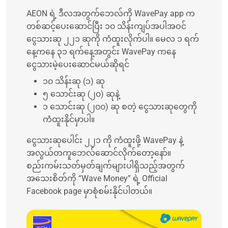
AEON ရဲ့ ဒီလအတွက်ဘေလ်ကို WavePay ‌app က
တစ်ဆင့်ပေးဆောင်ပြီး ၁၀ သိန်းကျပ်အပါအဝင်
ငွေသားဆု ၂၂၁ ဆုကို ကံထူးလိုက်ပါ။ မေလ ၁ ရက်
နေ့ကနေ ၃၁ ရက်နေ့အတွင်း WavePay ကနေ
ငွေသားမဲ့ပေးဆောင်မယ်ဆိုရင်
၁၀ သိန်းဆု (၁) ဆု
၅ သောင်းဆု (၂၀) ဆုနဲ့
၁ သောင်းဆု (၂၀၀) ဆု စတဲ့ ငွေသားဆုတွေကို
ကံထူးနိုင်မှာပါ။
ငွေသားဆုပေါင်း ၂၂၁ ကို ကံထူးဖို့ WavePay နဲ့
အလွယ်တကူဘေလ်ဆောင်လိုက်တော့နော်။
စည်းကမ်းသတ်မှတ်ချက်များပါရှိသည့်အတွက်
အသေးစိတ်ကို “Wave Money” ရဲ့ Official
Facebook page မှာစုံစမ်းနိုင်ပါတယ်။