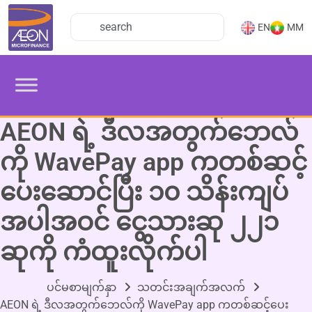
EN
MM
AEON ရဲ့ ဒီလအတွက်ဘေလ်
ကို WavePay ‌app ကတစ်ဆင့်
ပေးဆောင်ပြီး ၁၀ သိန်းကျပ်
အပါအဝင် ငွေသားဆု ၂၂၁
ဆုကို ကံထူးလိုက်ပါ
ပင်မစာမျက်နှာ
သတင်းအချက်အလက်
AEON ရဲ့ ဒီလအတွက်ဘေလ်ကို WavePay ‌app ကတစ်ဆင့်ပေး