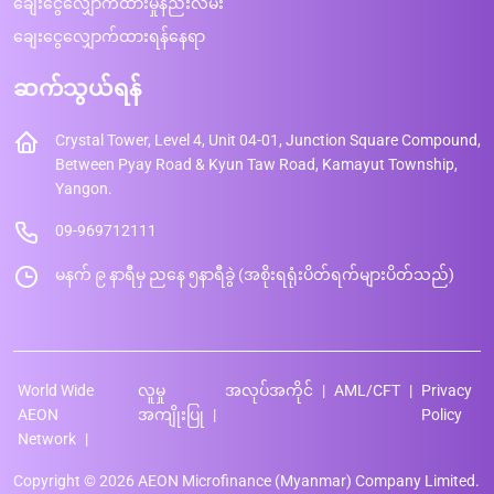
ချေးငွေလျှောက်ထားမှုနည်းလမ်း
ချေးငွေလျှောက်ထားရန်နေရာ
ဆက်သွယ်ရန်
Crystal Tower, Level 4, Unit 04-01, Junction Square Compound,
Between Pyay Road & Kyun Taw Road, Kamayut Township,
Yangon.
09-969712111
မနက် ၉ နာရီမှ ညနေ ၅နာရီခွဲ (အစိုးရရုံးပိတ်ရက်များပိတ်သည်)
World Wide
လူမှု
အလုပ်အကိုင်
AML/CFT
Privacy
AEON
အကျိုးပြု
Policy
Network
Copyright © 2026 AEON Microfinance (Myanmar) Company Limited.