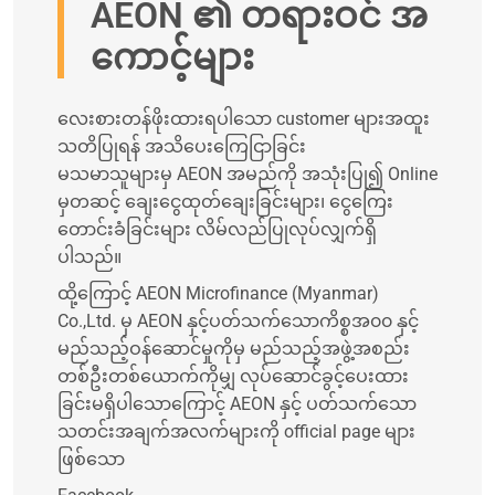
AEON ၏ တရားဝင် အ
ကောင့်များ
လေးစားတန်ဖိုးထားရပါသော customer များအထူး
သတိပြုရန် အသိပေးကြေငြာခြင်း
မသမာသူများမှ AEON အမည်ကို အသုံးပြု၍ Online
မှတဆင့် ချေးငွေထုတ်ချေးခြင်းများ၊ ငွေကြေး
တောင်းခံခြင်းများ လိမ်လည်ပြုလုပ်လျှက်ရှိ
ပါသည်။
ထို့ကြောင့် AEON Microfinance (Myanmar)
Co.,Ltd. မှ AEON နှင့်ပတ်သက်သောကိစ္စအ၀၀ နှင့်
မည်သည့်ဝန်ဆောင်မှုကိုမှ မည်သည့်အဖွဲ့အစည်း
တစ်ဦးတစ်ယောက်ကိုမျှ လုပ်ဆောင်ခွင့်ပေးထား
ခြင်းမရှိပါသောကြောင့် AEON နှင့် ပတ်သက်သော
သတင်းအချက်အလက်များကို official page များ
ဖြစ်သော