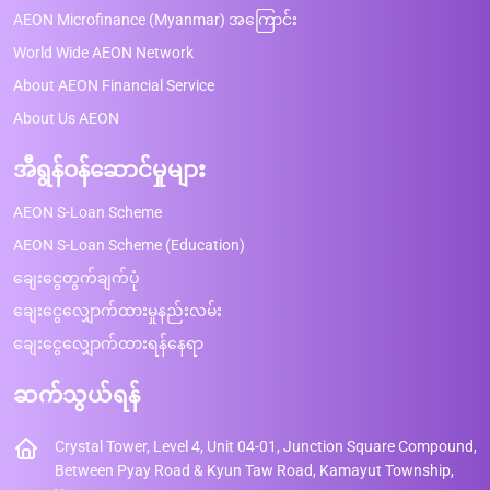
AEON Microfinance (Myanmar) အကြောင်း
World Wide AEON Network
About AEON Financial Service
About Us AEON
အီရွန်ဝန်ဆောင်မှုများ
AEON S-Loan Scheme
AEON S-Loan Scheme (Education)
ချေးငွေတွက်ချက်ပုံ
ချေးငွေလျှောက်ထားမှုနည်းလမ်း
ချေးငွေလျှောက်ထားရန်နေရာ
ဆက်သွယ်ရန်
Crystal Tower, Level 4, Unit 04-01, Junction Square Compound,
Between Pyay Road & Kyun Taw Road, Kamayut Township,