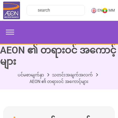
EN
MM
AEON ၏ တရားဝင် အကောင့်
များ
ပင်မစာမျက်နှာ
သတင်းအချက်အလက်
AEON ၏ တရားဝင် အကောင့်များ