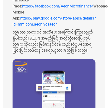
Facebook
Page:
https://facebook.com/AeonMicrofinance/
Webpag
Mobile
App:
https://play.google.com/store/apps/details?
id=mm.com.aeon.vcsaeon
တို့မှသာ တရားဝင် အသိပေးအကြောင်းကြားလျှက်
ရှိပါသည်။ AEON အမည်ဖြင့် အလွဲသုံးစားပြုလုပ်
သူများကိုလည်း မြန်မာနိုင်ငံ၏ တည်ဆဲဥပဒေအရ
ပြင်းပြင်းထန်ထန် အရေးယူသွားမည်ဖြစ်သည်။