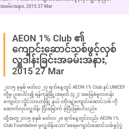
အခမ်းအနား, 2015 27 Mar
AEON 1% Club ၏
ကျောင်းဆောင်သစ်ဖွင့်လှစ်
လှူဒါန်းခြင်းအခမ်းအနား,
2015 27 Mar
၂၀၁၅ ခုနှစ် မတ်လ ၂၇ ရက်နေ့တွင် AEON 1% Club နှင် UNICEF
တို့မှ ပူးပေါင်း၍ ရန်ကုန်မြို့၊အမှတ် (၄၂) အခြေခံမူလတန်း
ကျောင်း၊ လှိုင်သာယာမြို့ နယ် ၊တိုးချဲ့ကျောင်းဆောင်သစ် ကို
ဆောက်လုပ်လှူဒါန်း ပြီးမြောက် ခဲ့ပြီးဖြစ်ပါသည်။
ထို့အတူ၂၀၁၅ ခုနှစ် မတ်လ ၂၈ ရက်နေ့တွင်လည်း AEON 1%
Club Foundation မှလှူဒါန်းသော”ခရေကျောင်းဆောင်သစ်ဖွင့်ပွဲ