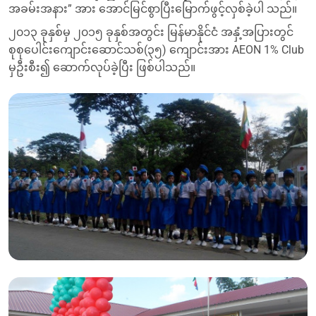
အခမ်းအနား” အား အောင်မြင်စွာပြီးမြောက်ဖွင့်လှစ်ခဲ့ပါ သည်။
၂၀၁၃ ခုနှစ်မှ ၂၀၁၅ ခုနှစ်အတွင်း မြန်မာနိုင်ငံ အနှံ့အပြားတွင်
စုစုပေါင်းကျောင်းဆောင်သစ်(၃၅) ကျောင်းအား AEON 1% Club
မှဦးစီး၍ ဆောက်လုပ်ခဲ့ပြီး ဖြစ်ပါသည်။