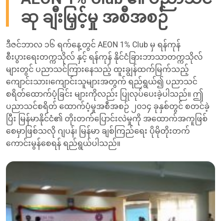
ဆု ချီးမြှင့်မှု အစီအစဉ်
ဒီဇင်ဘာလ ၁၆ ရက်နေ့တွင် AEON 1% Club မှ ရန်ကုန်
စီးပွားရေးတက္ကသိုလ် နှင့် ရန်ကုန် နိုင်ငံခြားဘာသာတက္ကသိုလ်
များတွင် ပညာသင်ကြားနေသည့် ထူးချွန်ထက်မြက်သည့်
ကျောင်းသား၊ကျောင်းသူများအတွက် ရည်ရွယ်၍ ပညာသင်
စရိတ်ထောက်ပံ့ခြင်း များကိုလည်း ပြုလုပ်ပေးခဲ့ပါသည်။ ဤ
ပညာသင်စရိတ် ထောက်ပံ့မှုအစီအစဉ် ၂၀၁၄ ခုနှစ်တွင် စတင်ခဲ့
ပြီး မြန်မာနိုင်ငံ၏ တိုးတက်ပြောင်းလဲမှုကို အထောက်အကူဖြစ်
စေမှာဖြစ်သလို ဂျပန်၊ မြန်မာ ချစ်ကြည်ရေး ပိုမိုတိုးတက်
ကောင်းမွန်စေရန် ရည်ရွယ်ပါသည်။