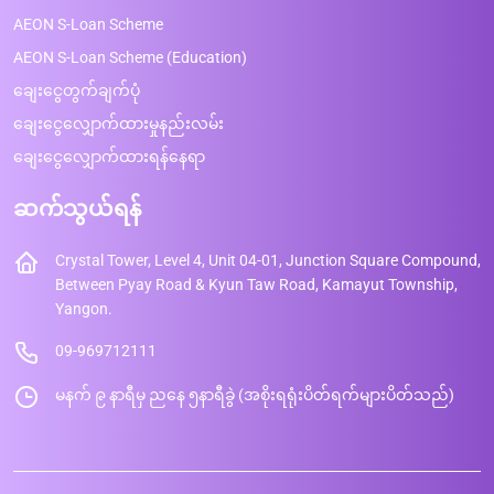
AEON S-Loan Scheme
AEON S-Loan Scheme (Education)
ချေးငွေတွက်ချက်ပုံ
ချေးငွေလျှောက်ထားမှုနည်းလမ်း
ချေးငွေလျှောက်ထားရန်နေရာ
ဆက်သွယ်ရန်
Crystal Tower, Level 4, Unit 04-01, Junction Square Compound,
Between Pyay Road & Kyun Taw Road, Kamayut Township,
Yangon.
09-969712111
မနက် ၉ နာရီမှ ညနေ ၅နာရီခွဲ (အစိုးရရုံးပိတ်ရက်များပိတ်သည်)