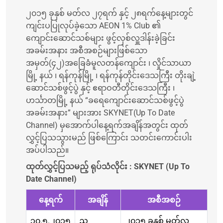
၂၀၁၅ ခုနှစ် မတ်လ ၂၇ရက် နှင့် ၂၈ရက်နေ့များတွင်
ကျင်းပပြုလုပ်ခဲ့သော AEON 1% Club ၏
ကျောင်းဆောင်သစ်များ ဖွင့်လှစ်လှူဒါန်းခဲ့ခြင်း
အခမ်းအနား အစီအစဉ်များဖြစ်သော
အမှတ်(၄၂)အခြေခံမူလတန်ကျောင်း ၊ လှိုင်သာယာ
မြို့ နယ် ၊ ရန်ကုန်မြို့ ၊ ရန်ကုန်တိုင်းဒေသကြီး တိုးချဲ့
ဆောင်သစ်ဖွင့်ပွဲ နှင့် ဧရာဝတီတိုင်းဒေသကြီး ၊
ဟင်္သာတမြို့ နယ် “ခရေကျောင်းဆောင်သစ်ဖွင့်ပွဲ
အခမ်းအနား” များအား SKYNET(Up To Date
Channel) မှအောက်ပါနေ့ရက်အချိန်အတွင်း ထုတ်
လွှင့်ပြသသွားမည် ဖြစ်ကြောင်း သတင်းကောင်းပါး
အပ်ပါသည်။
ထုတ်လွှင့်ပြသမည့် ရုပ်သံလိုင်း : SKYNET (Up To
Date Channel)
နေ့ရက်
အချိန်
အစီအစဉ်
၃၀.၅.၂၀၁၅
ည
၂၀၁၅ ခုနှစ် မတ်လ