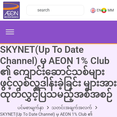
EN
MM
SKYNET(Up To Date
Channel) မှ AEON 1% Club
၏ ကျောင်းဆောင်သစ်များ
ဖွင့်လှစ်လှူဒါန်းခဲ့ခြင်း များအား
ထုတ်လွှင့်ပြသမည့်အစီအစဉ်
ပင်မစာမျက်နှာ
သတင်းအချက်အလက်
SKYNET(Up To Date Channel) မှ AEON 1% Club ၏