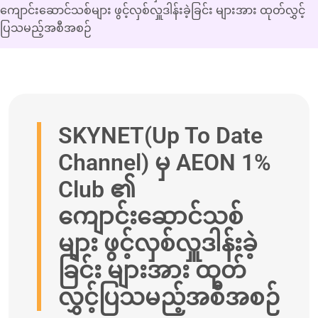
ကျောင်းဆောင်သစ်များ ဖွင့်လှစ်လှူဒါန်းခဲ့ခြင်း များအား ထုတ်လွှင့်
ပြသမည့်အစီအစဉ်
SKYNET(Up To Date
Channel) မှ AEON 1%
Club ၏
ကျောင်းဆောင်သစ်
များ ဖွင့်လှစ်လှူဒါန်းခဲ့
ခြင်း များအား ထုတ်
လွှင့်ပြသမည့်အစီအစဉ်