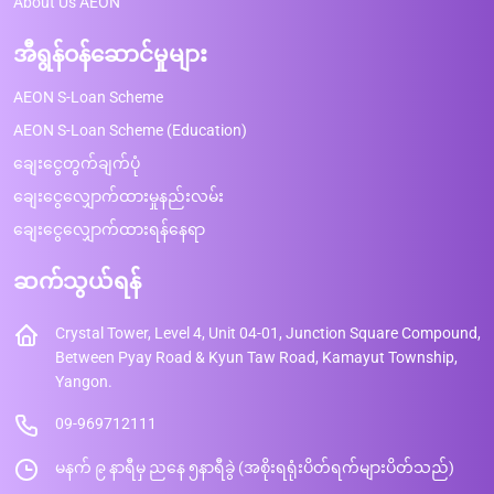
About Us AEON
အီရွန်ဝန်ဆောင်မှုများ
AEON S-Loan Scheme
AEON S-Loan Scheme (Education)
ချေးငွေတွက်ချက်ပုံ
ချေးငွေလျှောက်ထားမှုနည်းလမ်း
ချေးငွေလျှောက်ထားရန်နေရာ
ဆက်သွယ်ရန်
Crystal Tower, Level 4, Unit 04-01, Junction Square Compound,
Between Pyay Road & Kyun Taw Road, Kamayut Township,
Yangon.
09-969712111
မနက် ၉ နာရီမှ ညနေ ၅နာရီခွဲ (အစိုးရရုံးပိတ်ရက်များပိတ်သည်)