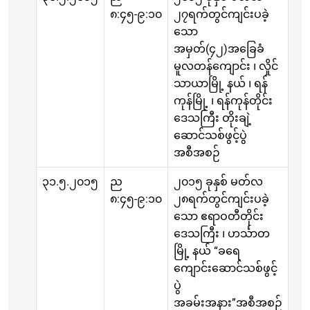
၈:၄၅-၉:၁၀
၂၇ရက်တွင်ကျင်းပခဲ့
သော
အမှတ်(၄၂)အခြေခံ
မူလတန်ကျောင်း ၊ လှိုင်
သာယာမြို့ နယ် ၊ ရန်
ကုန်မြို့ ၊ ရန်ကုန်တိုင်း
ဒေသကြီး တိုးချဲ့
ဆောင်သစ်ဖွင့်ပွဲ
အစီအစဉ်
၃၁.၅.၂၀၁၅
ည
၂၀၁၅ ခုနှစ် မတ်လ
၈:၄၅-၉:၁၀
၂၈ရက်တွင်ကျင်းပခဲ့
သော ဧရာဝတီတိုင်း
ဒေသကြီး ၊ ဟင်္သာတ
မြို့ နယ် “ခရေ
ကျောင်းဆောင်သစ်ဖွင့်
ပွဲ
အခမ်းအနား”အစီအစဉ်