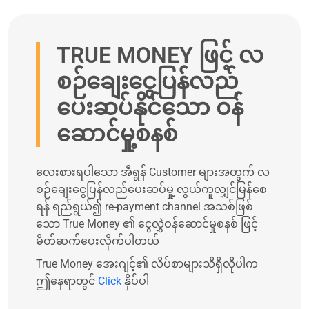
TRUE MONEY ဖြင့် လ
စဉ်ချေးငွေပြန်လည်
ပေးဆပ်နိုင်သော ဝန်
ဆောင်မှု့စနစ်
လေးစားရပါသော အီရွန် Customer များအတွက် လ
စဉ်ချေးငွေပြန်လည်ပေးဆပ်မှု့ လွယ်ကူလျှင်မြန်စေ
ရန် ရည်ရွယ်၍ re-payment channel အသစ်ဖြစ်
သော True Money ၏ ငွေလွှဲဝန်ဆောင်မှုစနစ် ဖြင့်
မိတ်ဆက်ပေးလိုက်ပါတယ်
True Money အေးဂျင့်၏ လိပ်စာများသိရှိလိုပါက
ဤနေရာတွင်
Click
နှိပ်ပါ