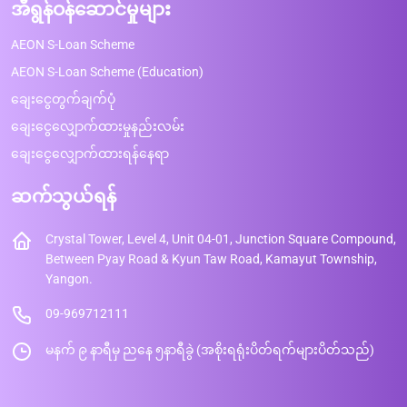
အီရွန်ဝန်ဆောင်မှုများ
AEON S-Loan Scheme
AEON S-Loan Scheme (Education)
ချေးငွေတွက်ချက်ပုံ
ချေးငွေလျှောက်ထားမှုနည်းလမ်း
ချေးငွေလျှောက်ထားရန်နေရာ
ဆက်သွယ်ရန်
Crystal Tower, Level 4, Unit 04-01, Junction Square Compound,
Between Pyay Road & Kyun Taw Road, Kamayut Township,
Yangon.
09-969712111
မနက် ၉ နာရီမှ ညနေ ၅နာရီခွဲ (အစိုးရရုံးပိတ်ရက်များပိတ်သည်)