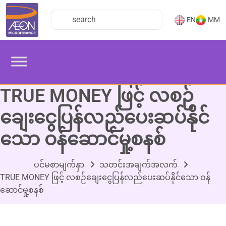
EN
MM
TRUE MONEY ဖြင့် လစဉ်
ချေးငွေပြန်လည်ပေးဆပ်နိုင်
သော ဝန်ဆောင်မှု့စနစ်
ပင်မစာမျက်နှာ
သတင်းအချက်အလက်
TRUE MONEY ဖြင့် လစဉ်ချေးငွေပြန်လည်ပေးဆပ်နိုင်သော ဝန်
ဆောင်မှု့စနစ်