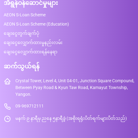
အီရွန်ဝန်ဆောင်မှုများ
AEON S-Loan Scheme
AEON S-Loan Scheme (Education)
ချေးငွေတွက်ချက်ပုံ
ချေးငွေလျှောက်ထားမှုနည်းလမ်း
ချေးငွေလျှောက်ထားရန်နေရာ
ဆက်သွယ်ရန်
Crystal Tower, Level 4, Unit 04-01, Junction Square Compound,
Between Pyay Road & Kyun Taw Road, Kamayut Township,
Yangon.
09-969712111
မနက် ၉ နာရီမှ ညနေ ၅နာရီခွဲ (အစိုးရရုံးပိတ်ရက်များပိတ်သည်)