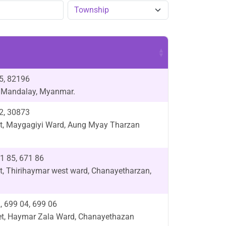
5, 82196
d, Mandalay, Myanmar.
2, 30873
eet, Maygagiyi Ward, Aung Myay Tharzan
71 85, 671 86
et, Thirihaymar west ward, Chanayetharzan,
2, 699 04, 699 06
reet, Haymar Zala Ward, Chanayethazan