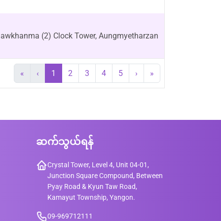
1
odawkhanma (2) Clock Tower, Aungmyetharzan
«
‹
1
2
3
4
5
›
»
ဆက်သွယ်ရန်
Crystal Tower, Level 4, Unit 04-01,
Junction Square Compound, Between
Pyay Road & Kyun Taw Road,
Kamayut Township, Yangon.
09-969712111