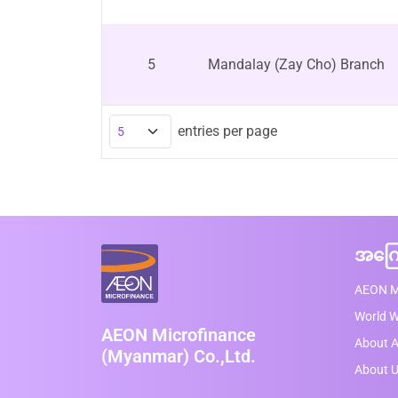
5
Mandalay (Zay Cho) Branch
entries per page
အကြေ
AEON M
World 
AEON Microfinance
About A
(Myanmar) Co.,Ltd.
About 