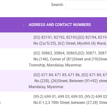
Search:
ADDRESS AND CONTACT NUMBERS
(02) 82191, 82192, 82193,(02) 82194, 8219
No (Za/5/25), (62) Street, Myothit (4) War
(02) 30863, 30864, 30865,(02) 30871, 3087
No.(146), Corner of (81)Street and (19)Str
Township, Mandalay, Myanmar.
(02) 671 84, 671 85, 671 86, (02) 671 84, 6
No.(228), (26)Street, Between (91×92) stre
Mandalay, Myanmar.
(95-2) 699 01, 699 03, 699 05, (95-2) 699 0
)
No.E-1,2,3 78th Street, between (27,28) St