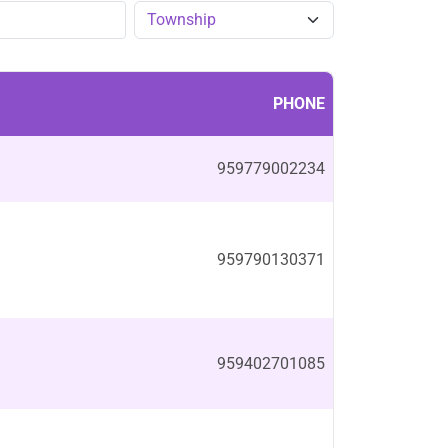
PHONE
959779002234
959790130371
959402701085