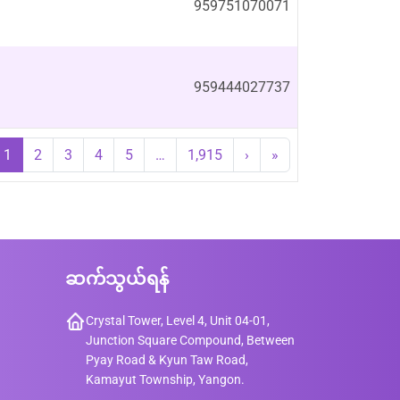
959751070071
959444027737
1
2
3
4
5
…
1,915
›
»
ဆက်သွယ်ရန်
Crystal Tower, Level 4, Unit 04-01,
Junction Square Compound, Between
Pyay Road & Kyun Taw Road,
Kamayut Township, Yangon.