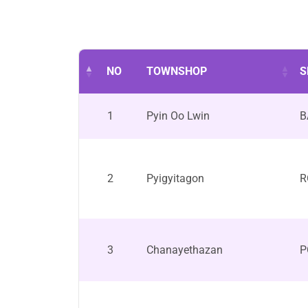
NO
TOWNSHOP
S
1
Pyin Oo Lwin
B
2
Pyigyitagon
R
3
Chanayethazan
P