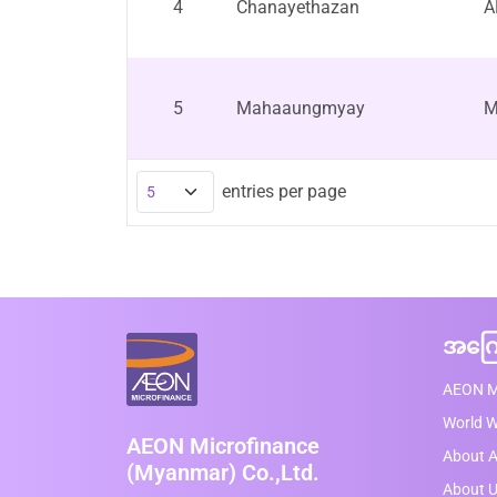
4
Chanayethazan
A
5
Mahaaungmyay
M
entries per page
အကြေ
AEON M
World 
AEON Microfinance
About A
(Myanmar) Co.,Ltd.
About 