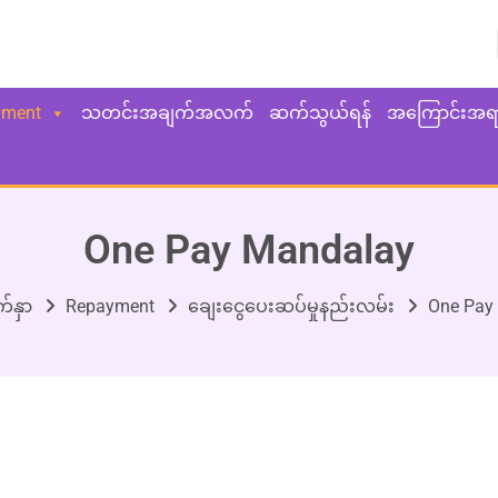
yment
သတင်းအချက်အလက်
ဆက်သွယ်ရန်
အကြောင်းအရ
One Pay Mandalay
်နှာ
Repayment
ချေးငွေပေးဆပ်မှုနည်းလမ်း
One Pay