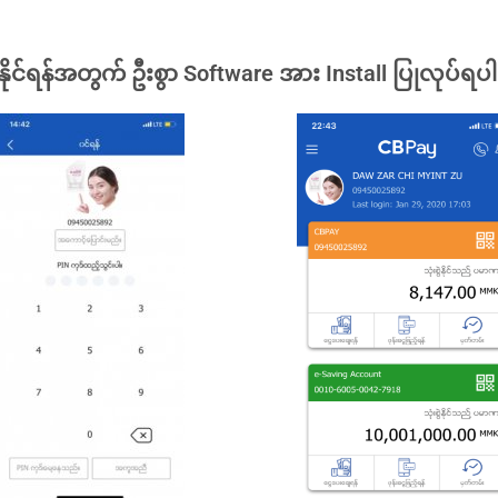
နိုင်ရန်အတွက် ဦးစွာ Software အား Install ပြုလုပ်ရပ