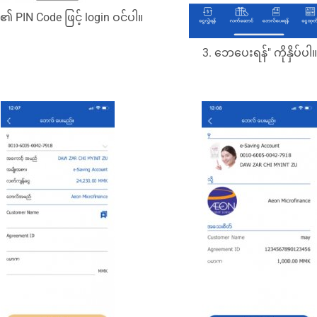
မိ၏ PIN Code ဖြင့် login ဝင်ပါ။
3. ဘေပေးရန်" ကိုနှိပ်ပါ။