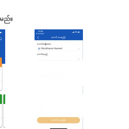
ါမည်။