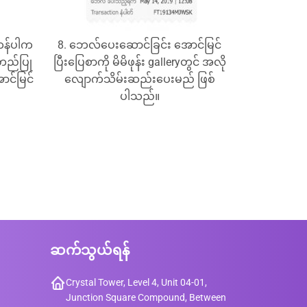
်ကန်ပါက
8. ဘေလ်ပေးဆောင်ခြင်း အောင်မြင်
တည်ပြု
ပြီးပြေစာကို မိမိဖုန်း galleryတွင် အလို
ာင်မြင်
လျောက်သိမ်းဆည်းပေးမည် ဖြစ်
ပါသည်။
ဆက်သွယ်ရန်
Crystal Tower, Level 4, Unit 04-01,
Junction Square Compound, Between