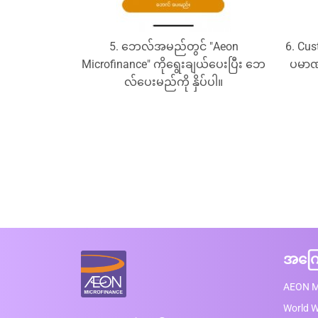
5. ဘေလ်အမည်တွင် "Aeon
6. Cus
Microfinance" ကိုရွေးချယ်ပေးပြီး ဘေ
ပမာဏတ
လ်ပေးမည်ကို နှိပ်ပါ။
အကြေ
AEON M
World 