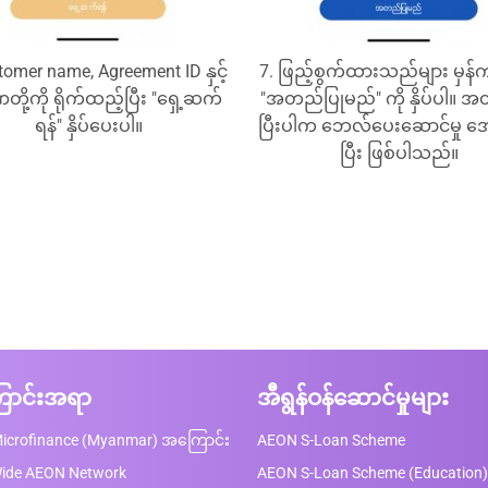
tomer name, Agreement ID နှင့်
7. ဖြည့်စွက်ထားသည်များ မှန
ို့ကို ရိုက်ထည့်ပြီး "ရှေ့ဆက်
"အတည်ပြုမည်" ကို နှိပ်ပါ။ အ
ရန်" နှိပ်ပေးပါ။
ပြီးပါက ဘေလ်ပေးဆောင်မှု အေ
ပြီး ဖြစ်ပါသည်။
ာင်းအရာ
အီရွန်ဝန်ဆောင်မှုများ
icrofinance (Myanmar) အကြောင်း
AEON S-Loan Scheme
Wide AEON Network
AEON S-Loan Scheme (Education)