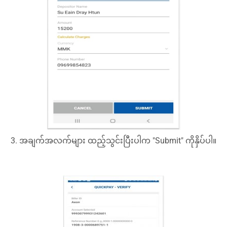
3. အချက်အလက်များ ထည့်သွင်းပြီးပါက "Submit" ကိုနှိပ်ပါ။