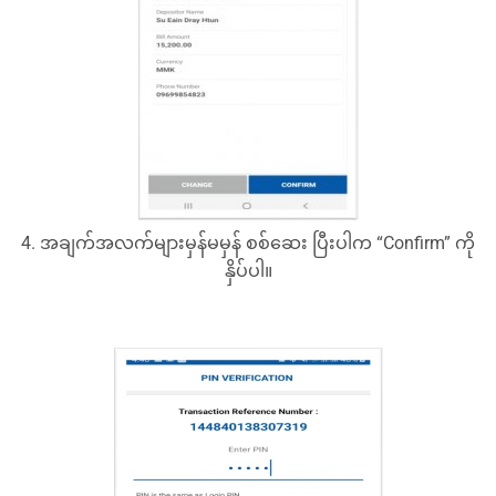
4. အချက်အလက်များမှန်မမှန် စစ်ဆေး ပြီးပါက “Confirm” ကို
နှိပ်ပါ။