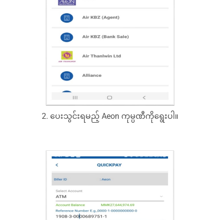
2. ပေးသွင်းရမည့် Aeon ကုမ္ပဏီကိုရွေးပါ။