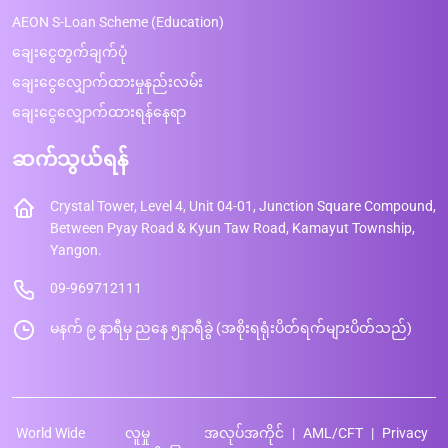
AEON S-Loan Scheme (Education)
ချေးငွေတွက်ချက်ပုံ
ချေးငွေလျှောက်ထားမှုနည်းလမ်း
ချေးငွေလျှောက်ထားရန်နေရာ
ဆက်သွယ်ရန်
Crystal Tower, Level 4, Unit 04-01, Junction Square Compound,
Between Pyay Road & Kyun Taw Road, Kamayut Township,
Yangon.
09-969712111
မနက် ၉ နာရီမှ ညနေ ၅နာရီခွဲ (အစိုးရရုံးပိတ်ရက်များပိတ်သည်)
World Wide
လူမှု
အလုပ်အကိုင်
AML/CFT
Privacy