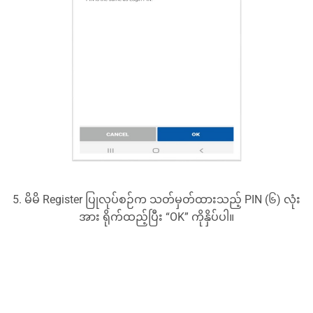
5. မိမိ Register ပြုလုပ်စဉ်က သတ်မှတ်ထားသည့် PIN (၆) လုံး
အား ရိုက်ထည့်ပြီး “OK” ကိုနှိပ်ပါ။