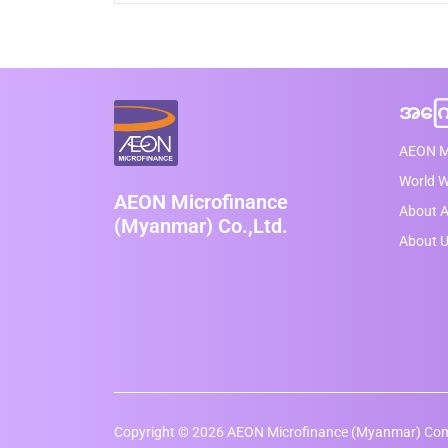
အကြေ
AEON M
World 
AEON Microfinance
About A
(Myanmar) Co.,Ltd.
About 
Copyright © 2026 AEON Microfinance (Myanmar) Comp