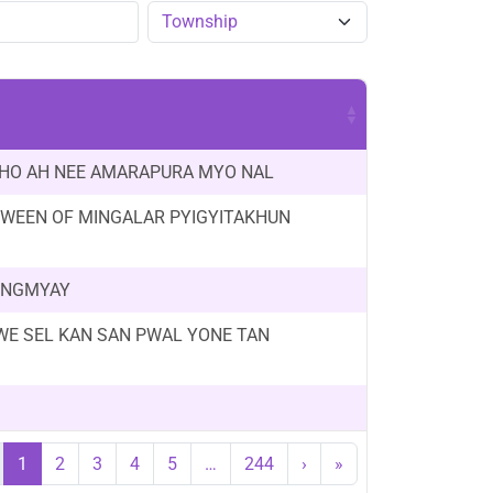
HO AH NEE AMARAPURA MYO NAL
TWEEN OF MINGALAR PYIGYITAKHUN
UNGMYAY
WE SEL KAN SAN PWAL YONE TAN
1
2
3
4
5
…
244
›
»