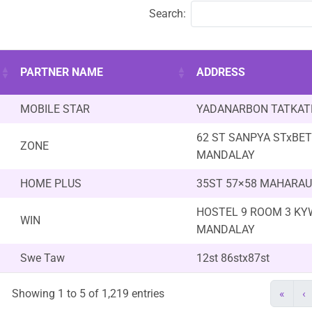
Search:
PARTNER NAME
ADDRESS
MOBILE STAR
YADANARBON TATKAT
62 ST SANPYA STxBE
ZONE
MANDALAY
HOME PLUS
35ST 57×58 MAHARA
HOSTEL 9 ROOM 3 KY
WIN
MANDALAY
Swe Taw
12st 86stx87st
Showing 1 to 5 of 1,219 entries
«
‹