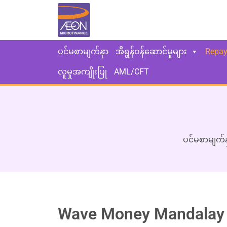
ပင်မစာမျက်နှာ
အီရွန်ဝန်ဆောင်မှုများ
Repa
လူမှုအကျိုးပြု
AML/CFT
ပင်မစာမျက်န
Wave Money Mandalay