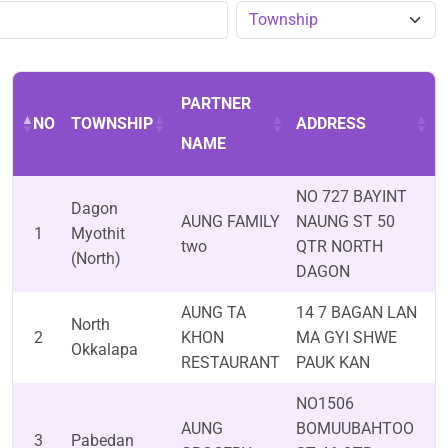
PARTNER
NO
TOWNSHIP
ADDRESS
NAME
NO 727 BAYINT
Dagon
AUNG FAMILY
NAUNG ST 50
1
Myothit
two
QTR NORTH
(North)
DAGON
AUNG TA
14 7 BAGAN LAN
North
2
KHON
MA GYI SHWE
Okkalapa
RESTAURANT
PAUK KAN
NO1506
AUNG
BOMUUBAHTOO
3
Pabedan