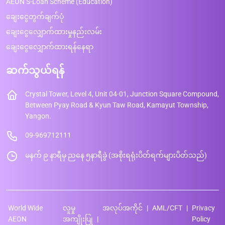
AEON S-Loan Scheme (Education)
ချေးငွေတွက်ချက်ပုံ
ချေးငွေလျှောက်ထားမှုနည်းလမ်း
ချေးငွေလျှောက်ထားရန်နေရာ
ဆက်သွယ်ရန်
Crystal Tower, Level 4, Unit 04-01, Junction Square Compound,
Between Pyay Road & Kyun Taw Road, Kamayut Township,
Yangon.
09-969712111
မနက် ၉ နာရီမှ ညနေ ၅နာရီခွဲ (အစိုးရရုံးပိတ်ရက်များပိတ်သည်)
World Wide
လူမှု
အလုပ်အကိုင်
AML/CFT
Privacy
AEON
အကျိုးပြု
Policy