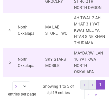
GROCERY
ST 46 QTR
NORTH DAGON
AH TWAL 2 AH
MHAT 3 1 YAT
North
MA LAE
4
KWAT MEE YA
Okkalapa
STORE TWO
HTAR SINE KHAN
THUDAMA
MAYDARWI LAN
North
SKY STARS
10 YAT KWAT
5
Okkalapa
MOBILE
NORTH
OKKALAPA
«
‹
1
Showing 1 to 5 of
5,519 entries
entries per page
›
»