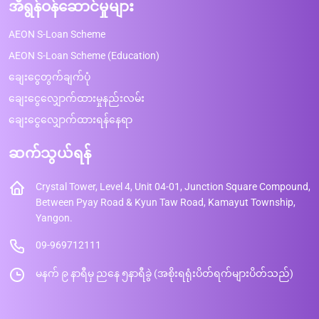
အီရွန်ဝန်ဆောင်မှုများ
AEON S-Loan Scheme
AEON S-Loan Scheme (Education)
ချေးငွေတွက်ချက်ပုံ
ချေးငွေလျှောက်ထားမှုနည်းလမ်း
ချေးငွေလျှောက်ထားရန်နေရာ
ဆက်သွယ်ရန်
Crystal Tower, Level 4, Unit 04-01, Junction Square Compound,
Between Pyay Road & Kyun Taw Road, Kamayut Township,
Yangon.
09-969712111
မနက် ၉ နာရီမှ ညနေ ၅နာရီခွဲ (အစိုးရရုံးပိတ်ရက်များပိတ်သည်)