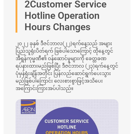
2Customer Service
Hotline Operation
Hours Changes
၂၀၂၂ ခုနှစ် ဒီဇင်ဘာလ(၂၂)ရက်နေ့သည် အများ
ပြည်သူရုံးပိတ်ရက် ဖြစ်ပါသောကြောင့် ထိုနေ့တွင်
အီရွန်ကုမ္မဏီ၏ ဝန်ဆောင်မှုများကို ခေတ္တခဏ
ရပ်နားထားမည်ဖြစ်ပြီး ဒီဇင်ဘာလ (၂၃)ရက်နေ့တွင်
ပုံမှန်ရုံးချိန်အတိုင်း ပြန်လည်ဆောင်ရွက်ပေးသွား
မည်ဖြစ်ပါကြောင်း လေးစားစွာဖြင့်အသိပေး
အကြောင်းကြားအပ်ပါသည်။