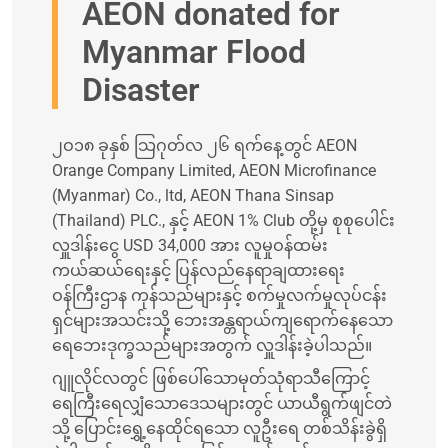
AEON donated for
Myanmar Flood
Disaster
၂ဝ၁၈ ခုနှစ် သြဂုတ်လ ၂၆ ရက်နေ့တွင် AEON
Orange Company Limited, AEON Microfinance
(Myanmar) Co., ltd, AEON Thana Sinsap
(Thailand) PLC., နှင့် AEON 1% Club တို့မှ စုစုပေါင်း
လှူဒါန်းငွေ USD 34,000 အား လူမှုဝန်ထမ်း
ကယ်ဆယ်ရေးနှင့် ပြန်လည်နေရာချထားရေး
ဝန်ကြီးဌာန ကုန်သည်များနှင့် စက်မှုလက်မှုလုပ်ငန်း
ရှင်များအသင်းသို့ ဘေးအန္တရာယ်ကျရောက်နေသော
ရေဘေးဒုက္ခသည်များအတွက် လှူဒါန်းခဲ့ပါသည်။
ဂျူလိုင်လတွင် ဖြစ်ပေါ်သောမုတ်သုံရာသီကြောင့်
ရေကြီးရေလျှံသောဒေသများတွင် ယာယီရွက်ဖျင်တဲ
သို့ ပြောင်းရွှေ့နေထိုင်ရသော လူဦးရေ တစ်သိန်းခွဲရှိ