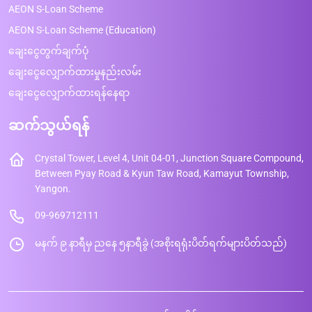
AEON S-Loan Scheme
AEON S-Loan Scheme (Education)
ချေးငွေတွက်ချက်ပုံ
ချေးငွေလျှောက်ထားမှုနည်းလမ်း
ချေးငွေလျှောက်ထားရန်နေရာ
ဆက်သွယ်ရန်
Crystal Tower, Level 4, Unit 04-01, Junction Square Compound,
Between Pyay Road & Kyun Taw Road, Kamayut Township,
Yangon.
09-969712111
မနက် ၉ နာရီမှ ညနေ ၅နာရီခွဲ (အစိုးရရုံးပိတ်ရက်များပိတ်သည်)