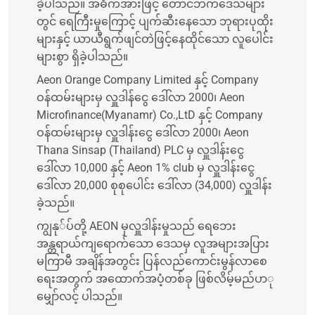
ခဲ့ပါသည်။ အဓိကအားဖြင့် တောင်ဘက်ဒေသများ
တွင် ရေကြီးမှုကြောင့် ပျက်ဆီးနေသော ဘုရားပုထိုး
များနှင့် ယာယီရွက်ဖျင်တဲဖြင့်နေထိုင်သော လူပေါင်း
များစွာ ရှိခဲ့ပါသည်။
Aeon Orange Company Limited နှင့် Company
ဝန်ထမ်းများမှ လှူဒါန်ငွေ ဒေါ်လာ 2000၊ Aeon
Microfinance(Myanamr) Co.,LtD နှင့် Company
ဝန်ထမ်းများမှ လှူဒါန်းငွေ ဒေါ်လာ 2000၊ Aeon
Thana Sinsap (Thailand) PLC မှ လှူဒါန်းငွေ
ဒေါ်လာ 10,000 နှင့် Aeon 1% club မှ လှူဒါန်းငွေ
ဒေါ်လာ 20,000 စုစုပေါင်း ဒေါ်လာ (34,000) လှူဒါန်း
ခဲ့သည်။
ကျွနု်ပ်တို့ AEON မှလှူဒါန်းမှုသည် ရေဘေး
အန္တရာယ်ကျရောက်သော ဒေသမှ လူအများအပြား
မကြာမီ အချိန်အတွင်း ပြန်လည်ကောင်းမွန်လာစေ
ရေးအတွက် အထောက်အပံ့တစ်ခု ဖြစ်လိမ့်မည်ပာု
မျှော်လင့် ပါသည်။