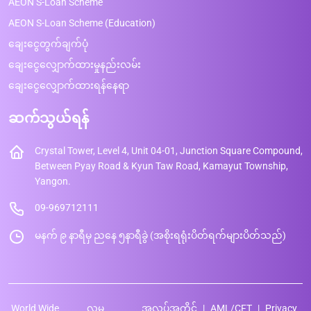
AEON S-Loan Scheme
AEON S-Loan Scheme (Education)
ချေးငွေတွက်ချက်ပုံ
ချေးငွေလျှောက်ထားမှုနည်းလမ်း
ချေးငွေလျှောက်ထားရန်နေရာ
ဆက်သွယ်ရန်
Crystal Tower, Level 4, Unit 04-01, Junction Square Compound,
Between Pyay Road & Kyun Taw Road, Kamayut Township,
Yangon.
09-969712111
မနက် ၉ နာရီမှ ညနေ ၅နာရီခွဲ (အစိုးရရုံးပိတ်ရက်များပိတ်သည်)
World Wide
လူမှု
အလုပ်အကိုင်
AML/CFT
Privacy