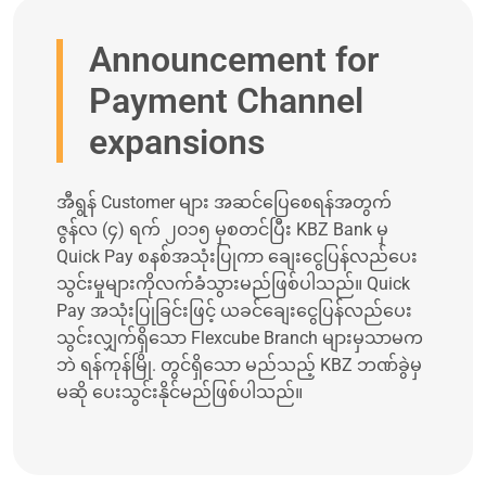
Announcement for
Payment Channel
expansions
အီရွန် Customer များ အဆင်ပြေစေရန်အတွက်
ဇွန်လ (၄) ရက် ၂၀၁၅ မှစတင်ပြီး KBZ Bank မှ
Quick Pay စနစ်အသုံးပြုကာ ချေးငွေပြန်လည်ပေး
သွင်းမှုများကိုလက်ခံသွားမည်ဖြစ်ပါသည်။ Quick
Pay အသုံးပြုခြင်းဖြင့် ယခင်ချေးငွေပြန်လည်ပေး
သွင်းလျှက်ရှိသော Flexcube Branch များမှသာမက
ဘဲ ရန်ကုန်မြို. တွင်ရှိသော မည်သည့် KBZ ဘဏ်ခွဲမှ
မဆို ပေးသွင်းနိုင်မည်ဖြစ်ပါသည်။