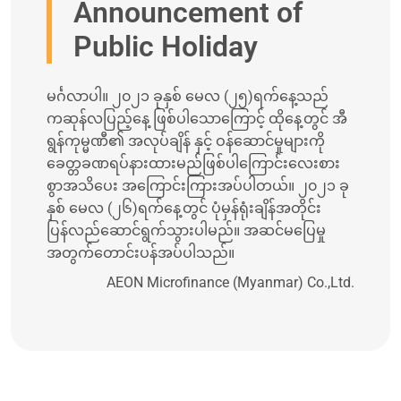
Announcement of
Public Holiday
မင်္ဂလာပါ။ ၂၀၂၁ ခုနှစ် မေလ (၂၅)ရက်နေ့သည်
ကဆုန်လပြည့်နေ့ ဖြစ်ပါသောကြောင့် ထိုနေ့တွင် အီ
ရွန်ကုမ္မဏီ၏ အလုပ်ချိန် နှင့် ဝန်ဆောင်မှုများကို
ခေတ္တခဏရပ်နားထားမည်ဖြစ်ပါကြောင်းလေးစား
စွာအသိပေး အကြောင်းကြားအပ်ပါတယ်။ ၂၀၂၁ ခု
နှစ် မေလ (၂၆)ရက်နေ့တွင် ပုံမှန်ရုံးချိန်အတိုင်း
ပြန်လည်ဆောင်ရွက်သွားပါမည်။ အဆင်မပြေမှု
အတွက်တောင်းပန်အပ်ပါသည်။
AEON Microfinance (Myanmar) Co.,Ltd.