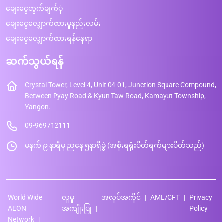
ချေးငွေတွက်ချက်ပုံ
ချေးငွေလျှောက်ထားမှုနည်းလမ်း
ချေးငွေလျှောက်ထားရန်နေရာ
ဆက်သွယ်ရန်
Crystal Tower, Level 4, Unit 04-01, Junction Square Compound,
Between Pyay Road & Kyun Taw Road, Kamayut Township,
Yangon.
09-969712111
မနက် ၉ နာရီမှ ညနေ ၅နာရီခွဲ (အစိုးရရုံးပိတ်ရက်များပိတ်သည်)
World Wide
လူမှု
အလုပ်အကိုင်
AML/CFT
Privacy
AEON
အကျိုးပြု
Policy
Network