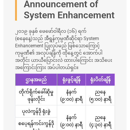
Announcement of
System Enhancement
၂၀၁၉ ခုနှစ် ဖေဖော်ဝါရီလ (၁၆) ရက်
(စနေနေ့)သည် အီရွန်ကုမ္ပဏီဆိုင်ရာ System
Enhancement ပြုလုပ်မည် ဖြစ်သောကြောင့်
ကုမ္ပဏီ၏ အလုပ်ချိန်ကို ထိုနေ့တွင် အောက်ပါ
အတိုင်း ယာယီပြောင်းလဲ ထားပါကြောင်း အသိပေး
အကြောင်းကြား အပ်ပါတယ်ရှင်။
ဌာနအမည်
ရုံးဖွင့်ချိန်
ရုံးပိတ်ချိန်
တိုက်ရိုက်ခေါ်ဆိုမှု
နံနက်
ညနေ
ဖုန်းလိုင်း
(၉:၀၀) နာရီ
(၅:၀၀) နာရီ
ပုလဲကွန်ဒို ရုံးခွဲ
နံနက်
ညနေ
စပေ့ရန်ကင်းကွန်ဒို
(၉:၀၀) နာရီ
(၄:၃၀) နာရီ