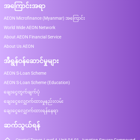
အကြောင်းအရာ
AEON Microfinance (Myanmar) အကြောင်း
World Wide AEON Network
About AEON Financial Service
About Us AEON
အီရွန်ဝန်ဆောင်မှုများ
AEON S-Loan Scheme
AEON S-Loan Scheme (Education)
ချေးငွေတွက်ချက်ပုံ
ချေးငွေလျှောက်ထားမှုနည်းလမ်း
ချေးငွေလျှောက်ထားရန်နေရာ
ဆက်သွယ်ရန်