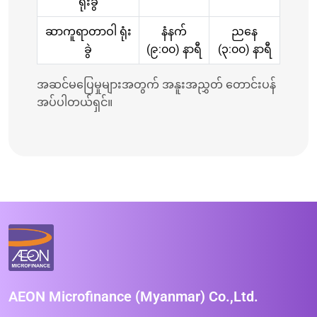
ရုံးခွဲ
ဆာကူရာတာဝါ ရုံး
နံနက်
ညနေ
ခွဲ
(၉:၀၀) နာရီ
(၃:၀၀) နာရီ
အဆင်မပြေမှုများအတွက် အနူးအညွှတ် တောင်းပန်
အပ်ပါတယ်ရှင်။
AEON Microfinance (Myanmar) Co.,Ltd.