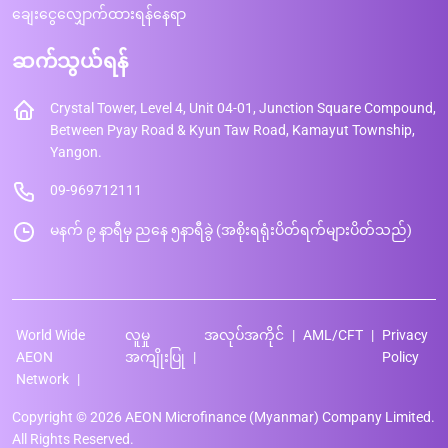
ချေးငွေလျှောက်ထားရန်နေရာ
ဆက်သွယ်ရန်
Crystal Tower, Level 4, Unit 04-01, Junction Square Compound,
Between Pyay Road & Kyun Taw Road, Kamayut Township,
Yangon.
09-969712111
မနက် ၉ နာရီမှ ညနေ ၅နာရီခွဲ (အစိုးရရုံးပိတ်ရက်များပိတ်သည်)
World Wide
လူမှု
အလုပ်အကိုင်
AML/CFT
Privacy
AEON
အကျိုးပြု
Policy
Network
Copyright © 2026 AEON Microfinance (Myanmar) Company Limited.
All Rights Reserved.