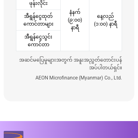
ဖုန်းလိုင်း
နံနက်
အီရွန်ငွေထုတ်
နေ့လည်
(၉:၀၀)
ကောင်တာများ
(၁:၀၀) နာရီ
နာရီ
အီရွန်ငွေသွင်း
ကောင်တာ
အဆင်မပြေမှုများအတွက် အနူးအညွှတ်တောင်းပန်
အပ်ပါတယ်ရှင်။
AEON Microfinance (Myanmar) Co., Ltd.