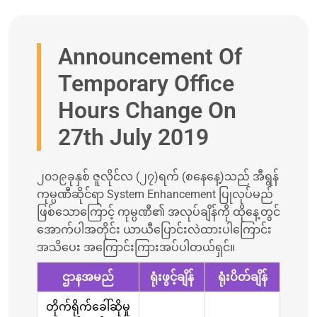
Announcement Of
Temporary Office
Hours Change On
27th July 2019
၂၀၁၉ခုနှစ် ဇူလိုင်လ (၂၇)ရက် (စနေနေ့)သည် အီရွန်
ကုမ္ပဏီဆိုင်ရာ System Enhancement ပြုလုပ်မည်
ဖြစ်သောကြောင့် ကုမ္ပဏီ၏ အလုပ်ချိန်ကို ထိုနေ့တွင်
အောက်ပါအတိုင်း ယာယီပြောင်းလဲထားပါကြောင်း
အသိပေး အကြောင်းကြားအပ်ပါတယ်ရှင်။
ဌာနအမည်
ရုံးဖွင့်ချိန်
ရုံးပိတ်ချိန်
တိုက်ရိုက်ခေါ်ဆိုမှု