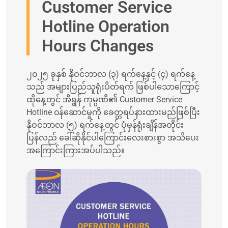
Customer Service
Hotline Operation
Hours Changes
၂၀၂၅ ခုနှစ် နိုဝင်ဘာလ (၃) ရက်နေ့နှင့် (၄) ရက်နေ့
သည် အများပြည်သူရုံးပိတ်ရက် ဖြစ်ပါသောကြောင့်
ထိုနေ့တွင် အီရွန် ကုမ္ပဏီ၏ Customer Service
Hotline ၀န်ဆောင်မှုကို ခေတ္တရပ်နားထားမည်ဖြစ်ပြီး
နိုဝင်ဘာလ (၅) ရက်နေ့တွင် ပုံမှန်ရုံးချိန်အတိုင်း
ပြန်လည် ခေါ်ဆိုနိုင်ပါကြောင်းလေးစားစွာ အသိပေး
အကြောင်းကြားအပ်ပါသည်။