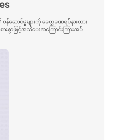
ges
ီ၏ ဝန်ဆောင်မှုများကို ခေတ္တခဏရပ်နားထား
 လေးစားစွာဖြင့်အသိပေးအကြောင်းကြားအပ်