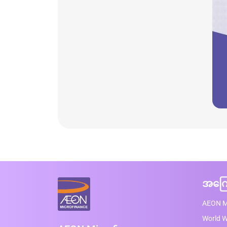
အကြေ
AEON M
World 