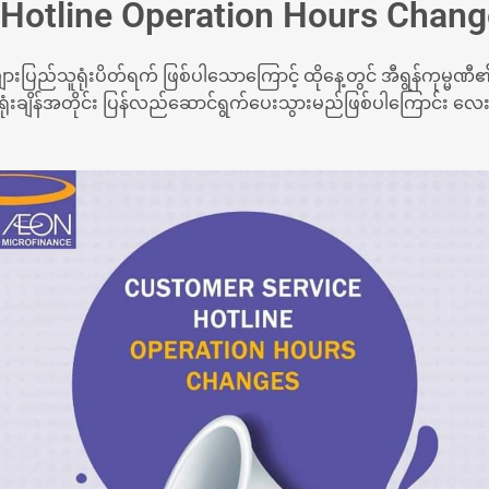
Hotline Operation Hours Chan
းပြည်သူရုံးပိတ်ရက် ဖြစ်ပါသောကြောင့် ထိုနေ့တွင် အီရွန်ကုမ္မဏ
မှန်ရုံးချိန်အတိုင်း ပြန်လည်ဆောင်ရွက်ပေးသွားမည်ဖြစ်ပါကြောင်း