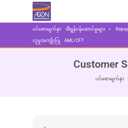
ပင်မစာမျက်နှာ
အီရွန်ဝန်ဆောင်မှုများ
Repa
လူမှုအကျိုးပြု
AML/CFT
Customer Se
ပင်မစာမျက်နှာ