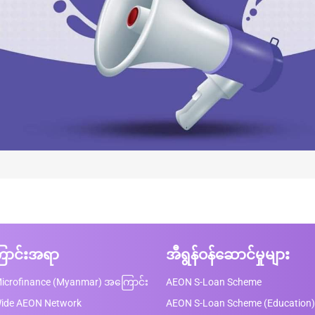
ာင်းအရာ
အီရွန်ဝန်ဆောင်မှုများ
icrofinance (Myanmar) အကြောင်း
AEON S-Loan Scheme
Wide AEON Network
AEON S-Loan Scheme (Education)