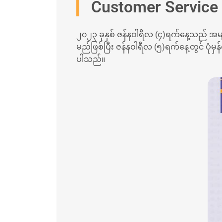
Customer Service 
၂၀၂၃ ခုနှစ် ဇန်နဝါရီလ (၄)ရက်နေ့သည် အမျာ
မည်ဖြစ်ပြီး ဇန်နဝါရီလ (၅)ရက်နေ့တွင် ပုံ
ပါသည်။