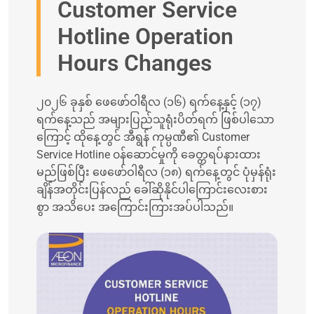
Customer Service
Hotline Operation
Hours Changes
၂၀၂၆ ခုနှစ် ဖေဖော်ဝါရီလ (၁၆) ရက်နေ့နှင့် (၁၇)
ရက်နေ့သည် အများပြည်သူရုံးပိတ်ရက် ဖြစ်ပါသော
ကြောင့် ထိုနေ့တွင် အီရွန် ကုမ္ပဏီ၏ Customer
Service Hotline ၀န်ဆောင်မှုကို ခေတ္တရပ်နားထား
မည်ဖြစ်ပြီး ဖေဖော်ဝါရီလ (၁၈) ရက်နေ့တွင် ပုံမှန်ရုံး
ချိန်အတိုင်းပြန်လည် ခေါ်ဆိုနိုင်ပါကြောင်းလေးစား
စွာ အသိပေး အကြောင်းကြားအပ်ပါသည်။