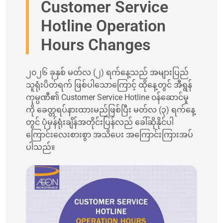
Customer Service
Hotline Operation
Hours Changes
၂၀၂၆ ခုနှစ် မတ်လ (၂) ရက်နေ့သည် အများပြည်
သူရုံးပိတ်ရက် ဖြစ်ပါသောကြောင့် ထိုနေ့တွင် အီရွန်
ကုမ္ပဏီ၏ Customer Service Hotline ၀န်ဆောင်မှု
ကို ခေတ္တရပ်နားထားမည်ဖြစ်ပြီး မတ်လ (၃) ရက်နေ့
တွင် ပုံမှန်ရုံးချိန်အတိုင်းပြန်လည် ခေါ်ဆိုနိုင်ပါ
ကြောင်းလေးစားစွာ အသိပေး အကြောင်းကြားအပ်
ပါသည်။