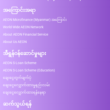
အကြောင်းအရာ
AEON Microfinance (Myanmar) အကြောင်း
World Wide AEON Network
About AEON Financial Service
About Us AEON
အီရွန်ဝန်ဆောင်မှုများ
AEON S-Loan Scheme
AEON S-Loan Scheme (Education)
ချေးငွေတွက်ချက်ပုံ
ချေးငွေလျှောက်ထားမှုနည်းလမ်း
ချေးငွေလျှောက်ထားရန်နေရာ
ဆက်သွယ်ရန်