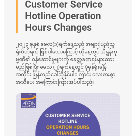
Customer Service
Hotline Operation
Hours Changes
၂၀၂၃ ခုနှစ် မေလ(၁)ရက်နေ့သည် အများပြည်သူ
ရုံးပိတ်ရက် ဖြစ်ပါသောကြောင့် ထိုနေ့တွင် အီရွန်ကု
မ္မဏီ၏ ဝန်ဆောင်မှုများကို ခေတ္တခဏရပ်နားထား
မည်ဖြစ်ပြီး မေလ (၂)ရက်နေ့တွင် ပုံမှန်ရုံးချိန်
အတိုင်း ပြန်လည်ခေါ်ဆိုနိုင်ပါကြောင်း လေးစားစွာ
အသိပေး အကြောင်းကြားအပ်ပါသည်။