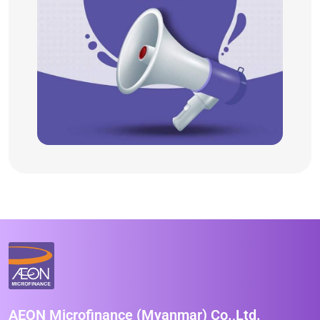
AEON Microfinance (Myanmar) Co.,Ltd.