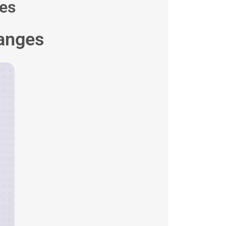
ges
hanges