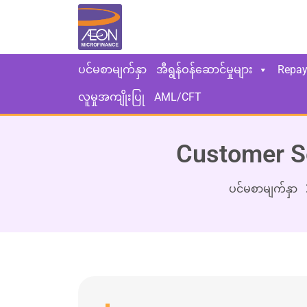
ပင်မစာမျက်နှာ
အီရွန်ဝန်ဆောင်မှုများ
Repa
လူမှုအကျိုးပြု
AML/CFT
Customer Se
ပင်မစာမျက်နှာ