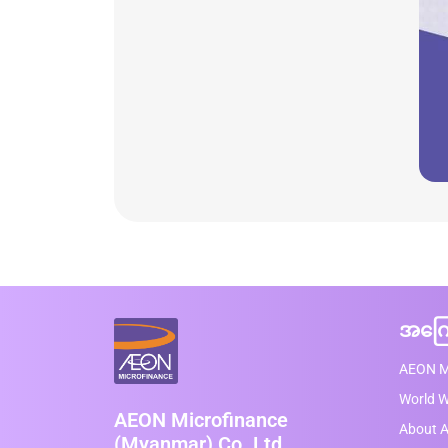
အကြေ
AEON M
World 
AEON Microfinance
About A
(Myanmar) Co.,Ltd.