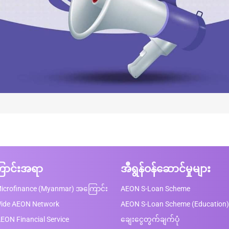
ာင်းအရာ
အီရွန်ဝန်ဆောင်မှုများ
icrofinance (Myanmar) အကြောင်း
AEON S-Loan Scheme
Wide AEON Network
AEON S-Loan Scheme (Education)
EON Financial Service
ချေးငွေတွက်ချက်ပုံ