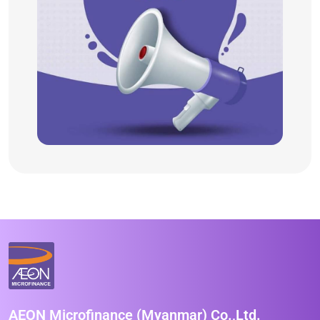
AEON Microfinance (Myanmar) Co.,Ltd.