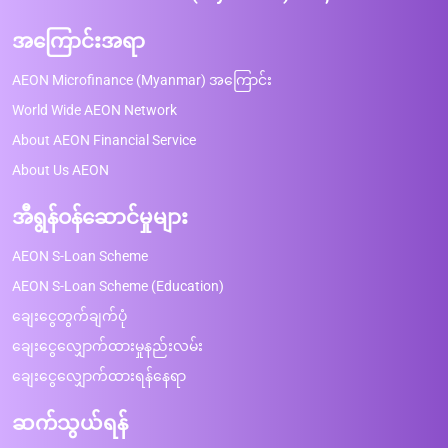
အကြောင်းအရာ
AEON Microfinance (Myanmar) အကြောင်း
World Wide AEON Network
About AEON Financial Service
About Us AEON
အီရွန်ဝန်ဆောင်မှုများ
AEON S-Loan Scheme
AEON S-Loan Scheme (Education)
ချေးငွေတွက်ချက်ပုံ
ချေးငွေလျှောက်ထားမှုနည်းလမ်း
ချေးငွေလျှောက်ထားရန်နေရာ
ဆက်သွယ်ရန်