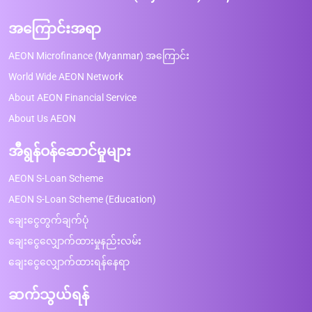
အကြောင်းအရာ
AEON Microfinance (Myanmar) အကြောင်း
World Wide AEON Network
About AEON Financial Service
About Us AEON
အီရွန်ဝန်ဆောင်မှုများ
AEON S-Loan Scheme
AEON S-Loan Scheme (Education)
ချေးငွေတွက်ချက်ပုံ
ချေးငွေလျှောက်ထားမှုနည်းလမ်း
ချေးငွေလျှောက်ထားရန်နေရာ
ဆက်သွယ်ရန်