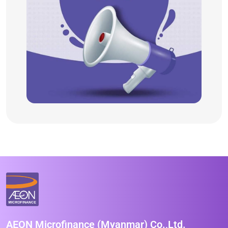
AEON Microfinance (Myanmar) Co.,Ltd.