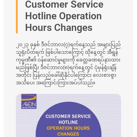
Customer Service
Hotline Operation
Hours Changes
၂၀၂၃ ခုနှစ် ဒီဇင်ဘာလ(၇)ရက်နေ့သည် အများပြည်
သူရုံးပိတ်ရက် ဖြစ်ပါသောကြောင့် ထိုနေ့တွင် အီရွန်
ကုမ္မဏီ၏ ဝန်ဆောင်မှုများကို ခေတ္တခဏရပ်နားထား
မည်ဖြစ်ပြီး ဒီဇင်ဘာလ(၈)ရက်နေ့တွင် ပုံမှန်ရုံးချိန်
အတိုင်း ပြန်လည်ခေါ်ဆိုနိုင်ပါကြောင်း လေးစားစွာ
အသိပေး အကြောင်းကြားအပ်ပါသည်။