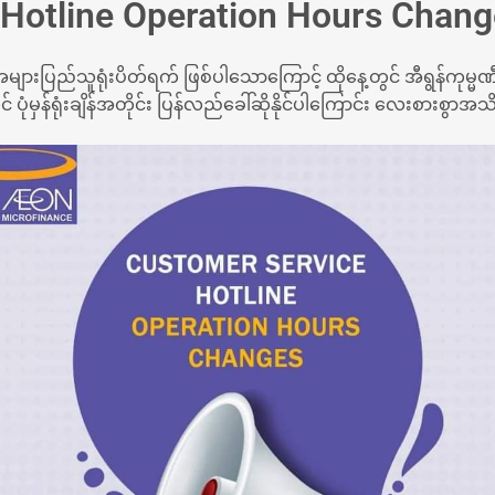
Hotline Operation Hours Chan
ားပြည်သူရုံးပိတ်ရက် ဖြစ်ပါသောကြောင့် ထိုနေ့တွင် အီရွန်ကုမ္မ
 ပုံမှန်ရုံးချိန်အတိုင်း ပြန်လည်ခေါ်ဆိုနိုင်ပါကြောင်း လေးစား