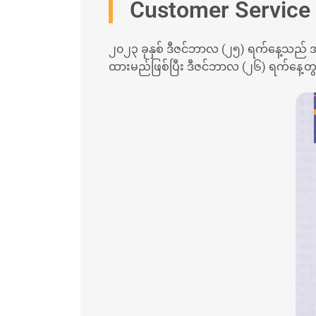
Customer Service 
၂၀၂၃ ခုနှစ် ဒီဇင်ဘာလ (၂၅) ရက်နေ့သည် အမျ
ထားမည်ဖြစ်ပြီး ဒီဇင်ဘာလ (၂၆) ရက်နေ့တွင်