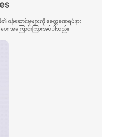
ges
ဏီ၏ ဝန်ဆောင်မှုများကို ခေတ္တခဏရပ်နား
စွာအသိပေး အကြောင်းကြားအပ်ပါသည်။