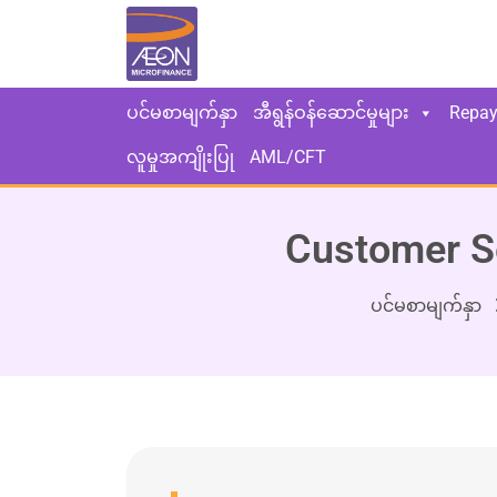
ပင်မစာမျက်နှာ
အီရွန်ဝန်ဆောင်မှုများ
Repa
လူမှုအကျိုးပြု
AML/CFT
Customer Se
ပင်မစာမျက်နှာ