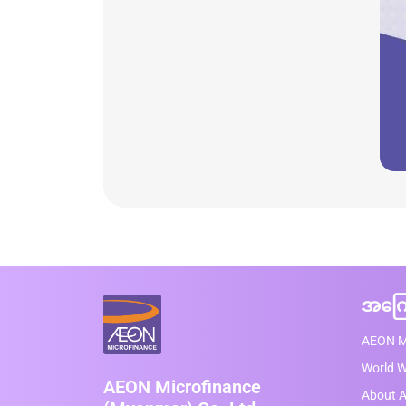
အကြေ
AEON M
World 
AEON Microfinance
About A