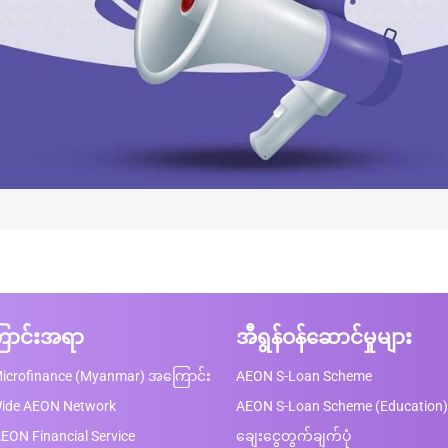
ာင်းအရာ
အီရွန်ဝန်ဆောင်မှုများ
icrofinance (Myanmar) အကြောင်း
AEON S-Loan Scheme
Wide AEON Network
AEON S-Loan Scheme (Education)
EON Financial Service
ချေးငွေတွက်ချက်ပုံ