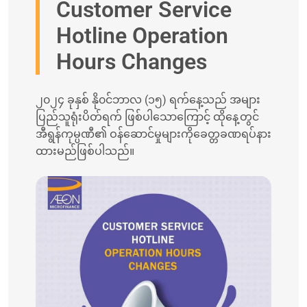
Customer Service
Hotline Operation
Hours Changes
၂၀၂၄ ခုနှစ် နို၀င်ဘာလ (၁၅) ရက်နေ့သည် အများ
ပြည်သူရုံးပိတ်ရက် ဖြစ်ပါသောကြောင့် ထိုနေ့တွင်
အီရွန်ကုမ္ပဏီ၏ ဝန်ဆောင်မှုများကိုခေတ္တခဏရပ်နား
ထားမည်ဖြစ်ပါသည်။