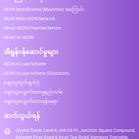
AEON Microfinance (Myanmar) အကြောင်း
World Wide AEON Network
About AEON Financial Service
About Us AEON
အီရွန်ဝန်ဆောင်မှုများ
AEON S-Loan Scheme
AEON S-Loan Scheme (Education)
ချေးငွေတွက်ချက်ပုံ
ချေးငွေလျှောက်ထားမှုနည်းလမ်း
ချေးငွေလျှောက်ထားရန်နေရာ
ဆက်သွယ်ရန်
Crystal Tower, Level 4, Unit 04-01, Junction Square Compound,
Between Pyay Road & Kyun Taw Road, Kamayut Township,