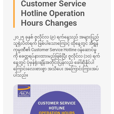
Customer Service
Hotline Operation
Hours Changes
၂၀၂၅ ခုနှစ် ဇူလိုင်လ (၉) ရက်နေ့သည် အများပြည်
သူရုံးပိတ်ရက် ဖြစ်ပါသောကြောင့် ထိုနေ့တွင် အီရွန်
ကုမ္ပဏီ၏ Customer Service Hotline ၀န်ဆောင်မှု
ကို ခေတ္တရပ်နားထားမည်ဖြစ်ပြီး ဇူလိုင်လ (၁၀) ရက်
နေ့တွင် ပုံမှန်ရုံးချိန်အတိုင်းပြန်လည် ခေါ်ဆိုနိုင်ပါ
ကြောင်းလေးစားစွာ အသိပေး အကြောင်းကြားအပ်
ပါသည်။